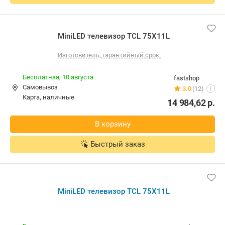
MiniLED телевизор TCL 75X11L
Бесплатная,
16 августа
tevio.by
наличные
5.0
(49)
i
13 299,00
р.
В корзину
Контакты
Быстрый заказ
MiniLED телевизор TCL 75X11L
Изготовитель, гарантийный срок.
Бесплатная,
10 августа
fastshop
Самовывоз
3.0
(12)
i