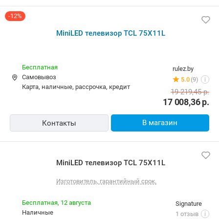
MiniLED телевизор TCL 75X11L
Бесплатная
mediamax.by
Самовывоз
Нет отзывов
i
карта, наличные, рассрочка
15 600,00
р.
В магазин
Контакты
-13%
MiniLED телевизор TCL 75X11L
Бесплатная
vipcomp.by
карта, наличные
18 отзывов
i
19 259,62
р.