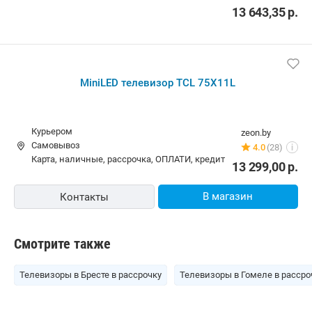
16 660,17
р.
В магазин
Контакты
-12%
MiniLED телевизор TCL 75X11L
Бесплатная
rulez.by
Самовывоз
5.0
(9)
i
карта, наличные, рассрочка, кредит
19 219,45
р.
17 008,36
р.
В магазин
Контакты