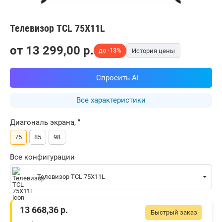
Телевизор TCL 75X11L
от
13 299,00
p.
до -13%
История цены
Спросить AI
Все характеристики
Диагональ экрана, "
75
85
98
Все конфигурации
Телевизор TCL 75X11L
13 668,36
р.
Быстрый заказ