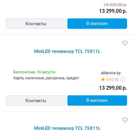
MiniLED телевизор TCL 75X11L
Бесплатная,
сегодня
technolandpro.by
карта, наличные
4.0
(45)
i
13 299,00
р.
В магазин
Контакты
-7%
MiniLED телевизор TCL 75X11L
Бесплатная
100pro.by
карта, наличные, ОПЛАТИ
5.0
(292)
i