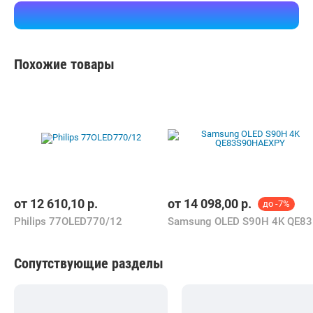
MiniLED телевизор TCL 75X11L
Изготовитель, гарантийный срок.
Бесплатная,
12 августа
Signature
наличные
1 отзыв
i
13 643,35
р.
MiniLED телевизор TCL 75X11L
Курьером
zeon.by
Самовывоз
4.0
(28)
i
карта, наличные, рассрочка, ОПЛАТИ, кредит
13 299,00
р.