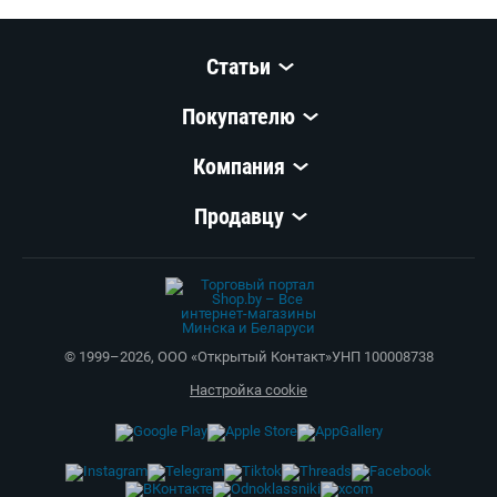
и купить по выгодной цене в интернет-магазинах Беларуси.
К Вашим услугам удобный подбор товаров по параметрам,
сравнение, отзывы других покупателей, фото/видео галерея
товаров.
Информация о характеристиках, комплекте поставки и внешнем
виде товара является справочной и получена из открытых
источников (официальные сайты и каталоги производителей).
Перед покупкой уточняйте у продавца интересующие
Вас параметры и актуальную цену на Телевизор TCL 75X11L.
Телефоны продавца можно узнать, нажав на кнопку «Контакты».
Если Вы заметили ошибку, сообщите нам об этом.
Все опубликованные на Shop.by материалы являются
собственностью ООО «Открытый контакт». Любая публикация
или копирование (полное или частичное) без предварительного
согласия запрещены.
Приятных покупок!