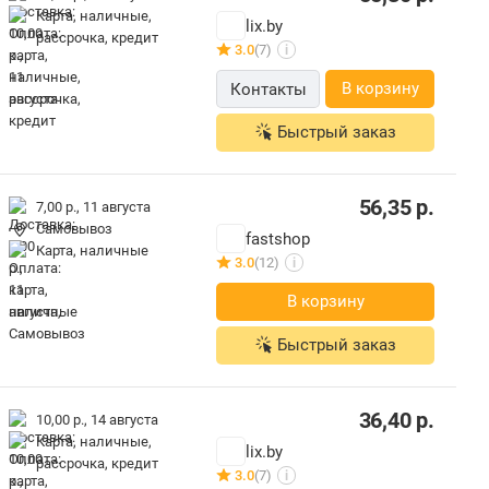
карта, наличные,
lix.by
рассрочка, кредит
3.0
(7)
i
В корзину
Контакты
Быстрый заказ
56,35
р.
7,00 р.,
11 августа
Самовывоз
fastshop
карта, наличные
3.0
(12)
i
В корзину
Быстрый заказ
36,40
р.
10,00 р.,
14 августа
карта, наличные,
lix.by
рассрочка, кредит
3.0
(7)
i