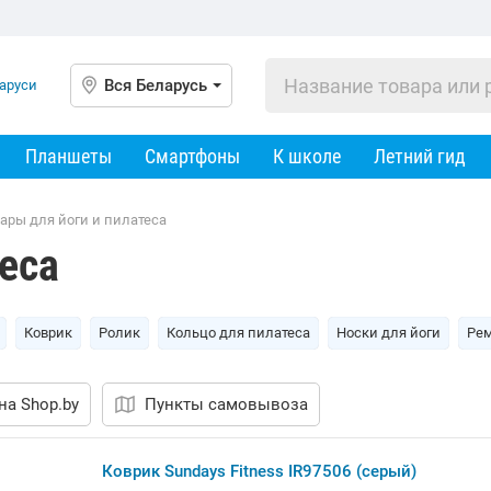
Вся Беларусь
Планшеты
Смартфоны
К школе
Летний гид
ары для йоги и пилатеса
еса
Коврик
Ролик
Кольцо для пилатеса
Носки для йоги
Рем
на Shop.by
Пункты самовывоза
Коврик Sundays Fitness IR97506 (серый)