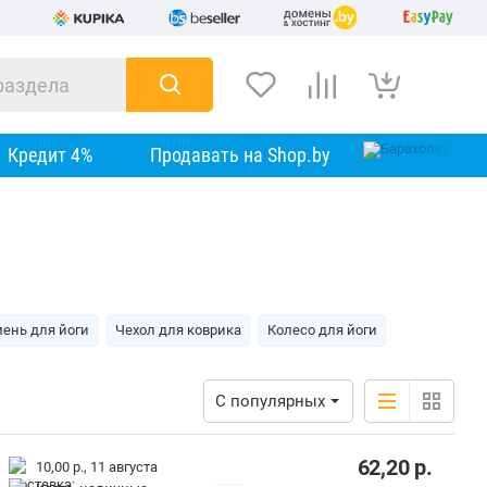
Кредит 4%
Продавать на Shop.by
ень для йоги
Чехол для коврика
Колесо для йоги
С популярных
62,20
р.
10,00 р.,
11 августа