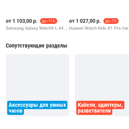
от
1 103,00
р.
от
1 027,00
р.
до -11%
до -7%
Samsung Galaxy Watch9 L 44 мм (серебро)
Huawei Watch Kids X1
Сопутствующие разделы
Аксессуары для умных
Кабели, адаптеры,
часов
разветвители