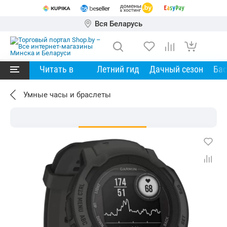
Вся Беларусь
Читать в
Летний гид
Дачный сезон
Ба
Умные часы и браслеты