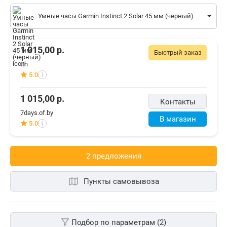
Умные часы Garmin Instinct 2 Solar 45 мм (черный)
1 015,00
р.
Быстрый заказ
tth
5.0
i
1 015,00
р.
Контакты
7days.of.by
В магазин
5.0
i
2 предложения
Пункты самовывоза
Подбор по параметрам (2)