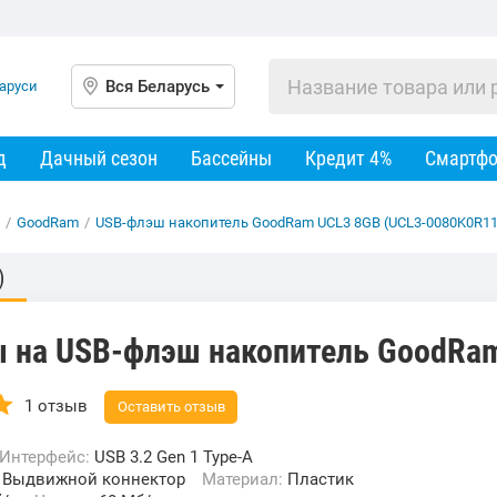
Вся Беларусь
д
Дачный сезон
Бассейны
Кредит 4%
Смартф
/
GoodRam
/
USB-флэш накопитель GoodRam UCL3 8GB (UCL3-0080K0R11
)
 на USB-флэш накопитель GoodRam
1 отзыв
Оставить отзыв
Интерфейс:
USB 3.2 Gen 1 Type-A
:
Выдвижной коннектор
Материал:
Пластик