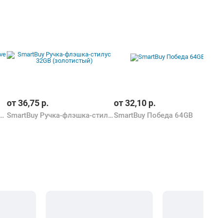
от
36,75
р.
от
32,10
р.
Plectra USB-C Flash Drive Black 128GB (30225)
SmartBuy Ручка-флэшка-стилус 32GB (золотистый)
SmartBuy Победа 64GB