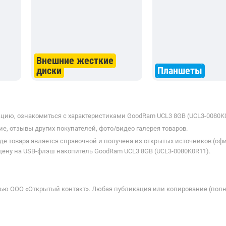
Внешние жесткие
диски
Планшеты
цию, ознакомиться с характеристиками GoodRam UCL3 8GB (UCL3-0080K0R
е, отзывы других покупателей, фото/видео галерея товаров.
де товара является справочной и получена из открытых источников (оф
цену на USB-флэш накопитель GoodRam UCL3 8GB (UCL3-0080K0R11).
ью ООО «Открытый контакт». Любая публикация или копирование (полн