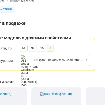
б/с
Чтение:
60 Мб/с
ристики
т в продаже
е модель с другими свойствами
яти, Гб
64
32
16
8
USB-флэш накопитель GoodRam UCL3 8GB (UCL3-0080K0R11)
гурации
 также