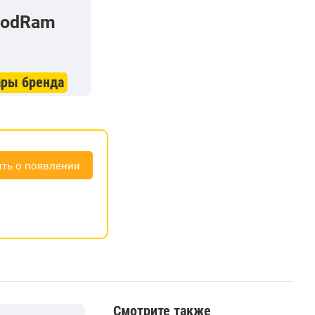
oodRam
ары бренда
ть о появлении
Смотрите также