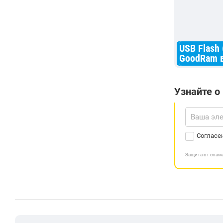
USB Flash
GoodRam в
Узнайте о
Согласе
Защита от спа