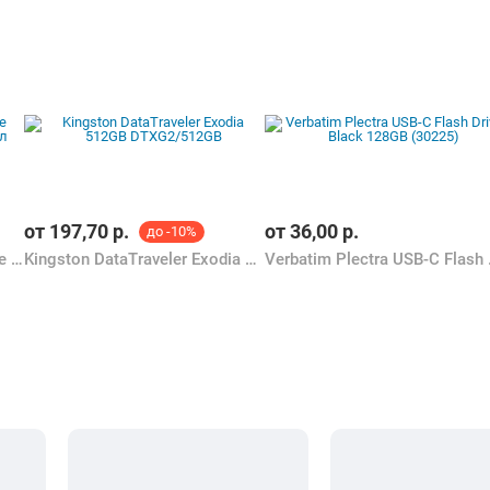
от
197,70
р.
от
36,00
р.
до -10%
Netac 4GB USB 2.0 FlashDrive Netac U505 пластик+металл
Kingston DataTraveler Exodia 512GB DTXG2/512GB
Verbatim 