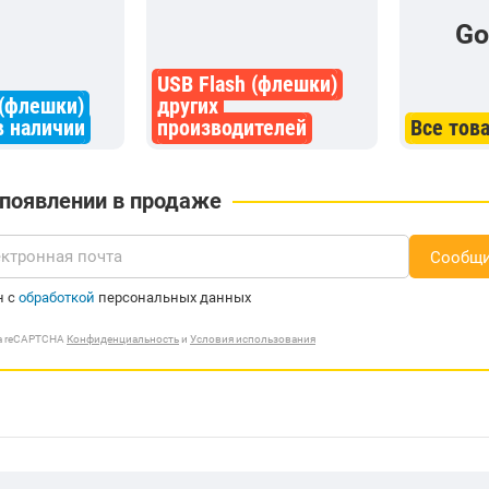
G
USB Flash (флешки)
 (флешки)
других
 наличии
производителей
Все тов
 появлении в продаже
Сообщи
н с
обработкой
персональных данных
ма reCAPTCHA
Конфиденциальность
и
Условия использования