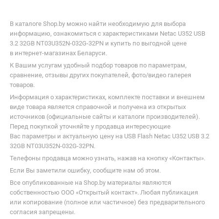
В каталоге Shop.by можно найти необходимую для выбора
информацию, ознакомиться с характеристиками Netac U352 USB
3.2 32GB NT03U352N-032G-32PN и купить по выгодной цене
в интернет-магазинах Беларуси.
К Вашим услугам удобный подбор товаров по параметрам,
сравнение, отзывы других покупателей, фото/видео галерея
товаров.
Информация о характеристиках, комплекте поставки и внешнем
виде товара является справочной и получена из открытых
источников (официальные сайты и каталоги производителей).
Перед покупкой уточняйте у продавца интересующие
Вас параметры и актуальную цену на USB Flash Netac U352 USB 3.2
32GB NT03U352N-032G-32PN.
Телефоны продавца можно узнать, нажав на кнопку «Контакты».
Если Вы заметили ошибку, сообщите нам об этом.
Все опубликованные на Shop.by материалы являются
собственностью ООО «Открытый контакт». Любая публикация
или копирование (полное или частичное) без предварительного
согласия запрещены.