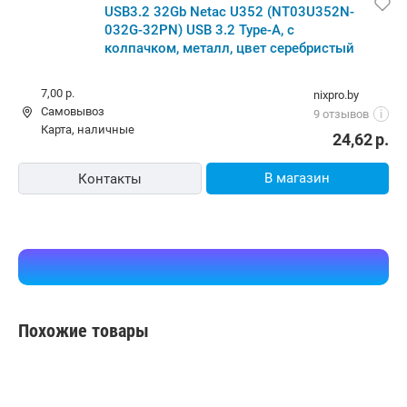
USB3.2 32Gb Netac U352 (NT03U352N-
032G-32PN) USB 3.2 Type-A, с
колпачком, металл, цвет серебристый
7,00 р.
nixpro.by
Самовывоз
9 отзывов
i
карта, наличные
24,62
р.
В магазин
Контакты
Похожие товары