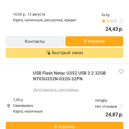
10,00 р.,
12 августа
lix.by
карта, наличные, рассрочка, кредит
3.0
(7)
i
24,43
р.
В корзину
Контакты
Быстрый заказ
USB Flash Netac U352 USB 3.2 32GB
NT03U352N-032G-32PN
Изготовитель, импортеры.
7,00 р.
mmgby
Самовывоз
Нет отзывов
i
карта, наличные
24,87
р.
В корзину