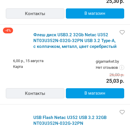
25,30
р.
В магазин
Контакты
-4%
Флеш диск USB3.2 32Gb Netac U352
NT03U352N-032G-32PN USB 3.2 Type-A,
с колпачком, металл, цвет серебристый
6,00 р.,
15 августа
gigamarket.by
карта
Нет отзывов
i
26,00
р.
25,03
р.
В магазин
Контакты
USB Flash Netac U352 USB 3.2 32GB
NT03U352N-032G-32PN