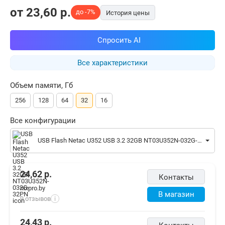
от
23,60
p.
до -7%
История цены
Спросить AI
Все характеристики
Объем памяти, Гб
256
128
64
32
16
Все конфигурации
USB Flash Netac U352 USB 3.2 32GB NT03U352N-032G-32PN
24,62
р.
Контакты
nixpro.by
В магазин
9 отзывов
i
24,43
р.