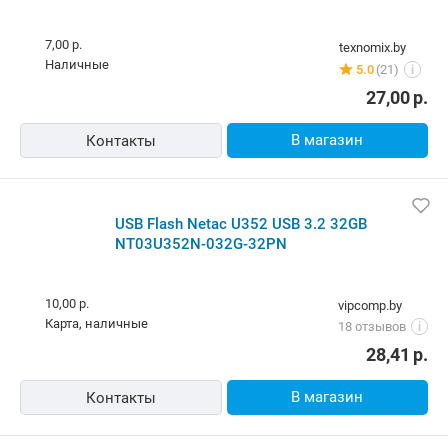
7,00 р.
texnomix.by
наличные
5.0
(21)
i
27,00
р.
В магазин
Контакты
USB Flash Netac U352 USB 3.2 32GB
NT03U352N-032G-32PN
10,00 р.
vipcomp.by
карта, наличные
18 отзывов
i
28,41
р.
В магазин
Контакты