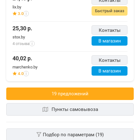
Контакты
lix.by
Быстрый заказ
3.0
i
25,30
р.
Контакты
stox.by
В магазин
4 отзыва
i
40,02
р.
Контакты
marchenko.by
В магазин
4.0
i
19 предложений
Пункты самовывоза
Подбор по параметрам (19)