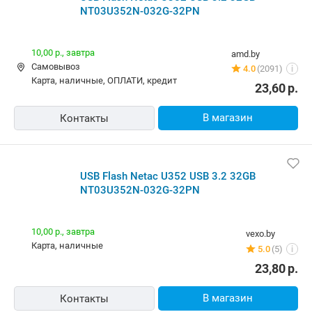
NT03U352N-032G-32PN
10,00 р.,
завтра
amd.by
Самовывоз
4.0
(2091)
i
карта, наличные, ОПЛАТИ, кредит
23,60
р.
В магазин
Контакты
USB Flash Netac U352 USB 3.2 32GB
NT03U352N-032G-32PN
10,00 р.,
завтра
vexo.by
карта, наличные
5.0
(5)
i
23,80
р.
В магазин
Контакты