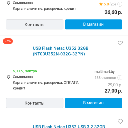
Самовывоз
5.0
(25)
i
карта, наличные, рассрочка, кредит
26,60
р.
В магазин
Контакты
-7%
USB Flash Netac U352 32GB
(NT03U352N-032G-32PN)
5,00 р.,
завтра
multimart.by
Самовывоз
138 отзывов
i
карта, наличные, рассрочка, ОПЛАТИ,
29,00
р.
кредит
27,00
р.
В магазин
Контакты
USB Flash Netac U352 USB 3.2 32GB