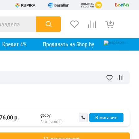
Кредит 4%
Продавать на Shop.by
gtx.by
76,00
р.
В магазин
3 отзыва
i
12 предложений