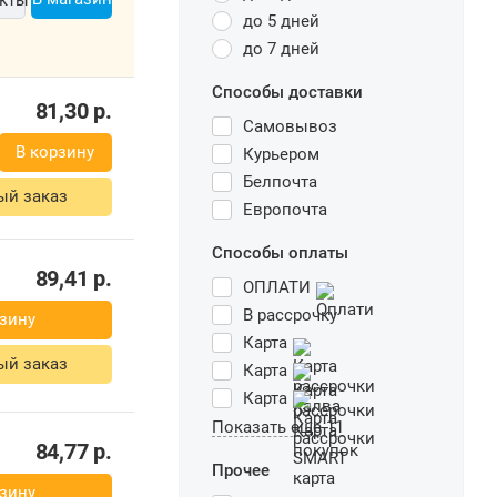
до 5 дней
до 7 дней
Способы доставки
81,30
р.
Самовывоз
В корзину
Курьером
Белпочта
ый заказ
Европочта
Способы оплаты
89,41
р.
ОПЛАТИ
В рассрочку
зину
Карта
ый заказ
Карта
Карта
Показать еще 11
84,77
р.
Прочее
зину