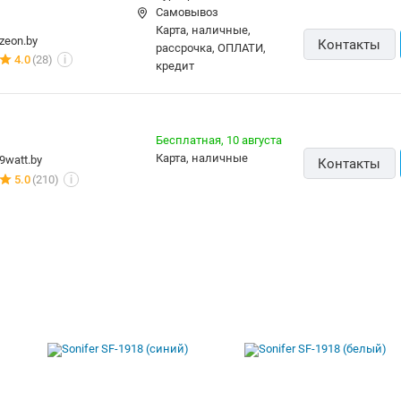
Самовывоз
п
карта, наличные,
о
zeon.by
Контакты
рассрочка, ОПЛАТИ,
Р
4.0
(28)
i
кредит
Б
.
Бесплатная,
10 августа
карта, наличные
9watt.by
Контакты
5.0
(210)
i