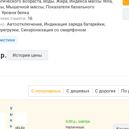
гического возраста, Воды, Жира, Индекса массы тела,
сы, Мышечной массы, Показателя базального
 Уровня белка
ячеек памяти:
16
ьно:
Автоотключение, Индикация заряда батарейки,
регрузки, Синхронизация со смартфоном
ристики
p.
История цены
С популярных
С дешевых
С дорогих
По 
У
м
н
9,00 р.,
завтра
ы
наличные
gtx.by
Конта