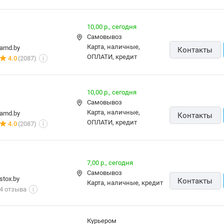
т,
й
р
с
е
к
10,00 р.,
сегодня
а
а
Самовывоз
л
я
карта, наличные,
amd.by
Контакты
ь
в
ОПЛАТИ, кредит
4.0
(2087)
i
н
е
ы
р
й
с
с
10,00 р.,
сегодня
и
к
Самовывоз
я
л
карта, наличные,
amd.by
Контакты
,
а
ОПЛАТИ, кредит
4.0
(2087)
i
г
д
о
.
л
Д
у
о
7,00 р.,
сегодня
б
с
Самовывоз
о
stox.by
Контакты
т
карта, наличные, кредит
й
4 отзыва
i
а
)
в
к
Курьером
а