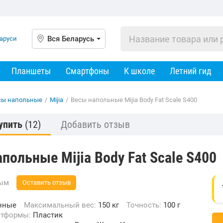
Вся Беларусь
Планшеты
Смартфоны
К школе
Летний гид
сы напольные
/
Mijia
/
Весы напольные Mijia Body Fat Scale S400
упить
(12)
Добавить отзыв
польные Mijia Body Fat Scale S400
вым
Оставить отзыв
нные
Максимальный вес:
150 кг
Точность:
100 г
латформы:
Пластик