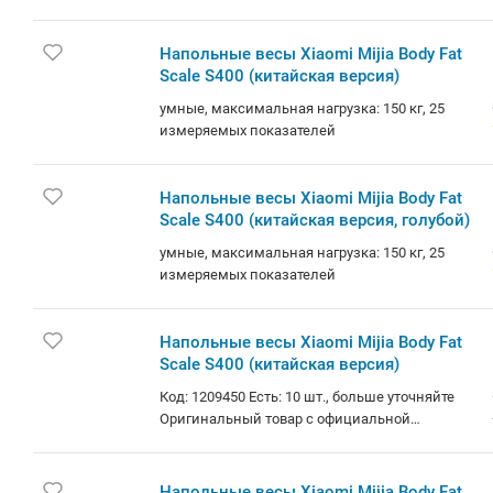
Напольные весы Xiaomi Mijia Body Fat
Scale S400 (китайская версия)
умные, максимальная нагрузка: 150 кг, 25
измеряемых показателей
Напольные весы Xiaomi Mijia Body Fat
Scale S400 (китайская версия, голубой)
умные, максимальная нагрузка: 150 кг, 25
измеряемых показателей
Напольные весы Xiaomi Mijia Body Fat
Scale S400 (китайская версия)
Код: 1209450 Есть: 10 шт., больше уточняйте
Оригинальный товар с официальной
гарантией. Доступно в кредит и лизинг.
Самовывоз: Независимости
102(м.Московская), Братская
Напольные весы Xiaomi Mijia Body Fat