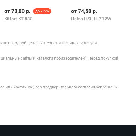
от
78,80
р.
от
74,50
р.
до -12%
Kitfort KT-838
Halsa HSL-H-212W
ь по выгодной цене в интернет-магазинах Беларуси.
ициальные сайты и каталоги производителей). Перед покупкой
ое или частичное) без предварительного согласия запрещены.