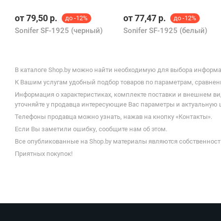
от
79,50
р.
от
77,47
р.
до -12%
до -12%
Sonifer SF-1925 (черный)
Sonifer SF-1925 (белый)
В каталоге Shop.by можно найти необходимую для выбора информаци
К Вашим услугам удобный подбор товаров по параметрам, сравнени
Информация о характеристиках, комплекте поставки и внешнем ви
уточняйте у продавца интересующие Вас параметры и актуальную це
Телефоны продавца можно узнать, нажав на кнопку «Контакты».
Если Вы заметили ошибку, сообщите нам об этом.
Все опубликованные на Shop.by материалы являются собственност
Приятных покупок!