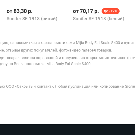
от
83,30
р.
от
70,17
р.
до -12%
Sonifer SF-1918 (синий)
Sonifer SF-1918 (белый)
ю, ознакомиться с характеристиками Mijia Body Fat Scale S400 и купит
е, отзывы других покупателей, фото/видео галерея товаров.
де товара является справочной и получена из открытых источников (оф
ну на Весы напольные Mijia Body Fat Scale S400.
ью ООО «Открытый контакт». Любая публикация или копирование (полн