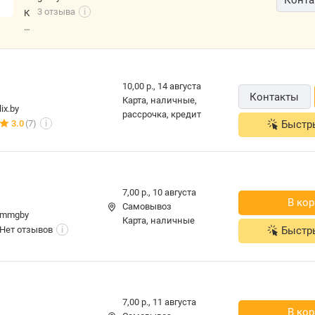
е
3 отзыва
i
К
н
о
а
н
п
с
о
у
л
л
10,00 р.,
14 августа
ь
Контакты
ь
карта, наличные,
н
lix.by
т
рассрочка, кредит
ы
3.0
(7)
Быстр
i
а
е
ц
в
и
е
я
с
и
ы
7,00 р.,
10 августа
п
В кор
X
Самовывоз
о
mmgby
i
карта, наличные
м
Нет отзывов
Быстр
i
a
о
o
щ
m
ь
i
в
M
в
ij
7,00 р.,
11 августа
ы
В кор