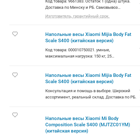
Код товара: 9661383. Остаток 1 (одна) штука.
Доставка по Минску и РБ. Самовывоз
(площадь Бангалор). О товаре: умные,
Изготовитель, гарантийный срок.
максимальная нагрузка: 150 кг, 25
измеряемых показателей
Напольные весы Xiaomi Mijia Body Fat
Scale S400 (китайская версия)
Код товара: 000010750021. умные,
максимальная нагрузка: 150 кг, 25
измеряемых показателей
Напольные весы Xiaomi Mijia Body Fat
Scale S400 (китайская версия)
Консультация и помощь в выборе. Широкий
ассортимент, реальный склад. Доставка по РБ.
Напольные весы Xiaomi Mi Body
Composition Scale S400 (MJTZC01YM)
(китайская версия)