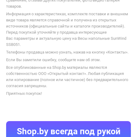
сравнение, отзывы других покупателей, фото/видео галерея
Mi Fit и провести синхронизацию
записывая параметры моего т
товаров.
между приложениями. Но в целом,
но и дает доступ к множеству
Информация о характеристиках, комплекте поставки и внешнем
все в порядке: весы имеют
фитнес-курсов по похудению,
виде товара является справочной и получена из открытых
прочные негладкие опоры,
наращиванию массы тела ил
источников (официальные сайты и каталоги производителей).
стильные.
обретению формы. Что еще
Перед покупкой уточняйте у продавца интересующие
классно Mi Body Composition Sc
Вас параметры и актуальную цену на Весы напольные SunWind
измеряет массу как больших, 
SSB051.
малых предметов. Я взвешив
Телефоны продавца можно узнать, нажав на кнопку «Контакты».
например, посылки, и продук
Если Вы заметили ошибку, сообщите нам об этом.
ЗА счет того, что в электронн
весы Mi Body Composition Scale
Все опубликованные на Shop.by материалы являются
встроен BIA-чип это помогает
собственностью ООО «Открытый контакт». Любая публикация
измерить 13 параметров
или копирование (полное или частичное) без предварительного
организма: массы и индекса
согласия запрещены.
массы тела, жировой и мыше
Приятных покупок!
массы, содержания жидкости
белков и жиров, возраста тела
базального метаболизма, фо
тела и массы костей, общей о
здоровья и идеального веса.
Впечатляет!!! В общем, я поль
Shop.by всегда под рукой
и довольна этими весами.