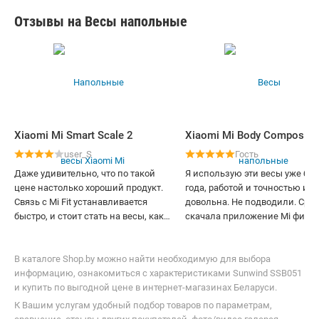
Отзывы на Весы напольные
Xiaomi Mi Smart Scale 2
user_S
Гость
Даже удивительно, что по такой
Я использую эти весы уже бо
цене настолько хороший продукт.
года, работой и точностью их
Связь с Mi Fit устанавливается
довольна. Не подводили. Сраз
быстро, и стоит стать на весы, как
скачала приложение Mi фит и
данные автоматически
по настоящему стало моим
передаются в приложение.
помощником на пути к лучше
Единственным небольшим
В каталоге Shop.by можно найти необходимую для выбора
версии меня. Конечно? очень
минусом является странная
информацию, ознакомиться с характеристиками Sunwind SSB051
много зависит не от весов, это
синхронизация с Samsung Health.
и купить по выгодной цене в интернет-магазинах Беларуси.
точно! Но симпатичный помо
Чтобы синхронизировать данные,
стимулирует в этом деле тоже
К Вашим услугам удобный подбор товаров по параметрам,
нужно дополнительно установить
Приложение например не тол