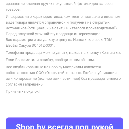
В каталоге Shop.by можно найти необходимую для выбора
информацию, ознакомиться с характеристиками TDM Electric
Сакура SQ4012-0001 и купить по выгодной цене в интернет-
магазинах Беларуси.
К Вашим услугам удобный подбор товаров по параметрам,
сравнение, отзывы других покупателей, фото/видео галерея
товаров.
Информация о характеристиках, комплекте поставки и внешнем
виде товара является справочной и получена из открытых
источников (официальные сайты и каталоги производителей).
Перед покупкой уточняйте у продавца интересующие
Вас параметры и актуальную цену на Напольные весы TDM
Electric Сакура SQ4012-0001.
Телефоны продавца можно узнать, нажав на кнопку «Контакты».
Если Вы заметили ошибку, сообщите нам об этом.
Все опубликованные на Shop.by материалы являются
собственностью ООО «Открытый контакт». Любая публикация
или копирование (полное или частичное) без предварительного
согласия запрещены.
Приятных покупок!