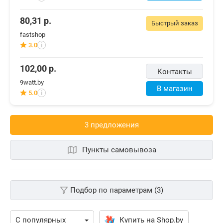
80,31
р.
Быстрый заказ
fastshop
3.0
i
102,00
р.
Контакты
9watt.by
В магазин
5.0
i
3 предложения
Пункты самовывоза
Подбор по параметрам (3)
Купить на Shop.by