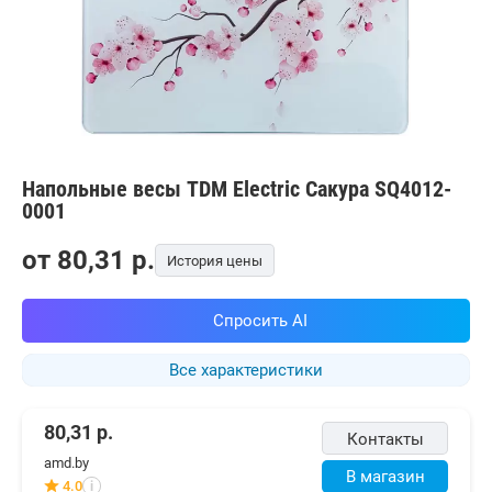
Напольные весы TDM Electric Сакура SQ4012-
0001
от
80,31
p.
История цены
Спросить AI
Все характеристики
80,31
р.
Контакты
amd.by
В магазин
4.0
i