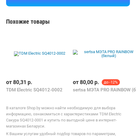
В магазин
Контакты
Похожие товары
от
80,31
р.
от
80,00
р.
до -12%
TDM Electric SQ4012-0002
se