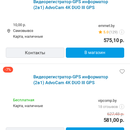
Видеорегистратор-GPS информатор
(2в1) AdvoCam 4K DUO III GPS
10,00 р.
emmet.by
Самовывоз
5.0
(129)
i
карта, наличные
575,10
р.
В магазин
Контакты
-7%
Видеорегистратор-GPS информатор
(2в1) AdvoCam 4K DUO III GPS
Бесплатная
vipcomp.by
карта, наличные
18 отзывов
i
627,48
р.
581,00
р.