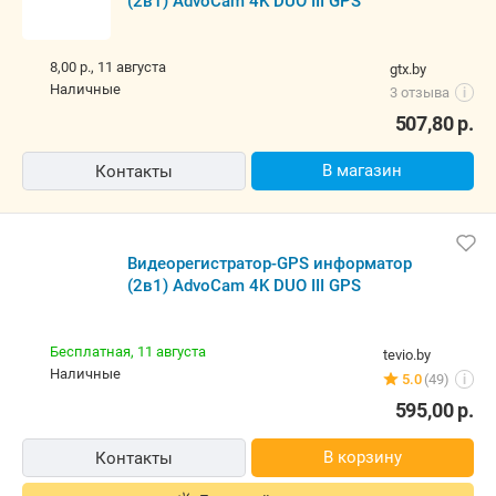
(2в1) AdvoCam 4K DUO III GPS
8,00 р.,
11 августа
gtx.by
наличные
3 отзыва
i
507,80
р.
В магазин
Контакты
Видеорегистратор-GPS информатор
(2в1) AdvoCam 4K DUO III GPS
Бесплатная,
11 августа
tevio.by
наличные
5.0
(49)
i
595,00
р.
В корзину
Контакты