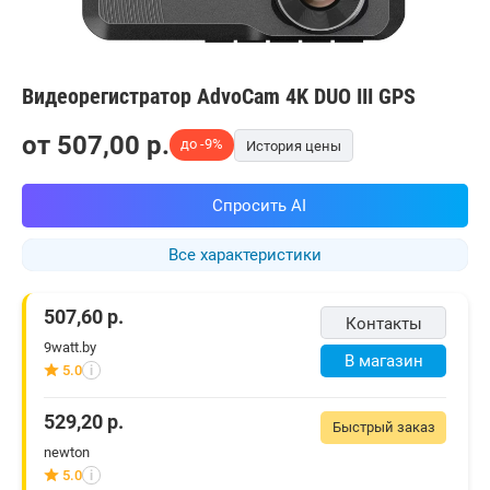
Видеорегистратор AdvoCam 4K DUO III GPS
от
507,00
p.
до -9%
История цены
Спросить AI
Все характеристики
507,60
р.
Контакты
9watt.by
В магазин
5.0
i
529,20
р.
Быстрый заказ
newton
5.0
i