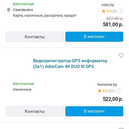
Бесплатная
rulez.by
Самовывоз
5.0
(9)
i
карта, наличные, рассрочка, кредит
627,48
р.
581,00
р.
В магазин
Контакты
Видеорегистратор-GPS информатор
(2в1) AdvoCam 4K DUO III GPS
Бесплатная
texnomix.by
наличные
5.0
(21)
i
522,00
р.
В магазин
Контакты