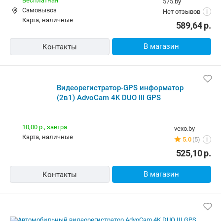
Бесплатная
575.by
Самовывоз
Нет отзывов
i
карта, наличные
589,64
р.
В магазин
Контакты
Видеорегистратор-GPS информатор
(2в1) AdvoCam 4K DUO III GPS
10,00 р.,
завтра
vexo.by
карта, наличные
5.0
(5)
i
525,10
р.
В магазин
Контакты