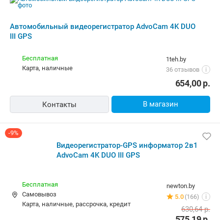
Автомобильный видеорегистратор AdvoCam 4K DUO
III GPS
Бесплатная
1teh.by
карта, наличные
36 отзывов
i
654,00
р.
В магазин
Контакты
-9%
Видеорегистратор-GPS информатор 2в1
AdvoCam 4K DUO III GPS
Бесплатная
newton.by
Самовывоз
5.0
(166)
i
карта, наличные, рассрочка, кредит
630,64
р.
575,19
р.