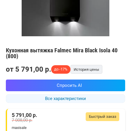
Кухонная вытяжка Falmec Mira Black Isola 40
(800)
от
5 791,00
p.
до -17%
История цены
Спросить AI
Все характеристики
5 791,00
р.
Быстрый заказ
7 008,00
р.
maxisale