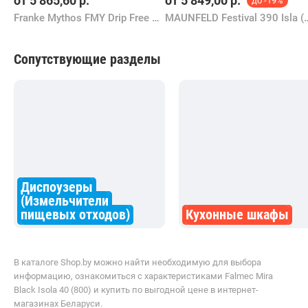
от
5 865,60
р.
от
5 849,00
р.
до -19%
Franke Mythos FMY Drip Free 90 KL
MAUNFELD Festival 39
Сопутствующие разделы
Диспоузеры
(Измельчители
пищевых отходов)
Кухонные шкафы
В каталоге Shop.by можно найти необходимую для выбора
информацию, ознакомиться с характеристиками Falmec Mira
Black Isola 40 (800) и купить по выгодной цене в интернет-
магазинах Беларуси.