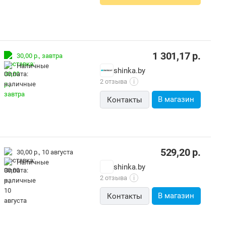
1 301,17
р.
30,00 р.,
завтра
наличные
shinka.by
2 отзыва
i
В магазин
Контакты
529,20
р.
30,00 р.,
10 августа
наличные
shinka.by
2 отзыва
i
В магазин
Контакты