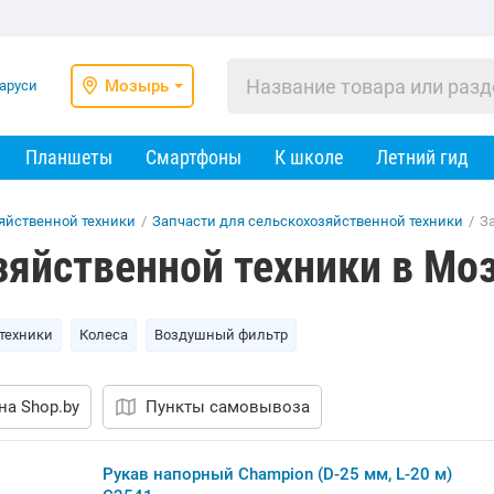
Мозырь
Планшеты
Смартфоны
К школе
Летний гид
яйственной техники
/
Запчасти для сельскохозяйственной техники
/
З
зяйственной техники в Мо
 техники
Колеса
Воздушный фильтр
на Shop.by
Пункты самовывоза
Рукав напорный Champion (D-25 мм, L-20 м)