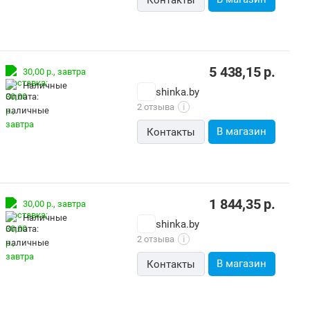
Контакты
5 438,15
р.
30,00 р.,
завтра
наличные
shinka.by
2 отзыва
i
В магазин
Контакты
1 844,35
р.
30,00 р.,
завтра
наличные
shinka.by
2 отзыва
i
В магазин
Контакты