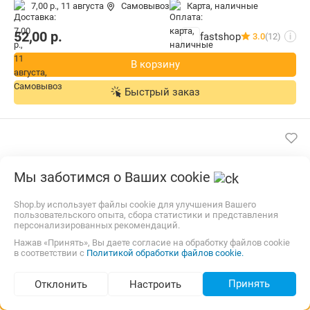
7,00 р.,
11 августа
Самовывоз
карта, наличные
52,00
р.
fastshop
3.0
(12)
i
В корзину
Быстрый заказ
Мы заботимся о Ваших cookie
Shop.by использует файлы cookie для улучшения Вашего
пользовательского опыта, сбора статистики и представления
персонализированных рекомендаций.
Нажав «Принять», Вы даете согласие на обработку файлов cookie
в соответствии с
Политикой обработки файлов cookie.
Принять
Отклонить
Настроить
Аромадиффузор Areon Sticks Sunny Home (150 мл)
Подбор по параметрам (338)