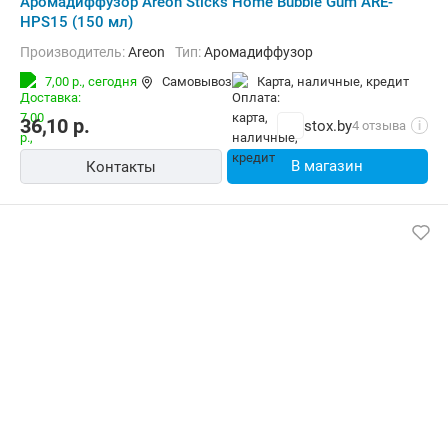
Аромадиффузор Areon Sticks Home Bubble Gum ARE-
HPS15 (150 мл)
Производитель:
Areon
Тип:
Аромадиффузор
7,00 р.,
сегодня
Самовывоз
карта, наличные, кредит
36,10
р.
stox.by
4 отзыва
i
В магазин
Контакты