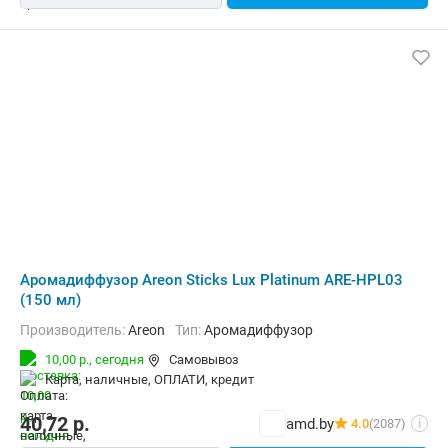
Аромадиффузор Areon Sticks Lux Platinum ARE-HPL03
(150 мл)
Производитель:
Areon
Тип:
Аромадиффузор
10,00 р.,
сегодня
Самовывоз
карта, наличные, ОПЛАТИ, кредит
40,72
р.
amd.by
4.0
(2087)
i