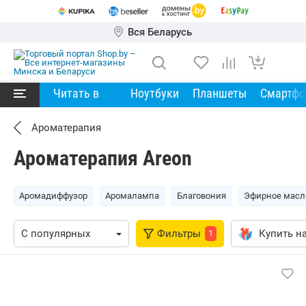
Вся Беларусь
Читать в
Ноутбуки
Планшеты
Смартф
Ароматерапия
Ароматерапия Areon
Аромадиффузор
Аромалампа
Благовония
Эфирное масл
Фильтры
Купить на
1