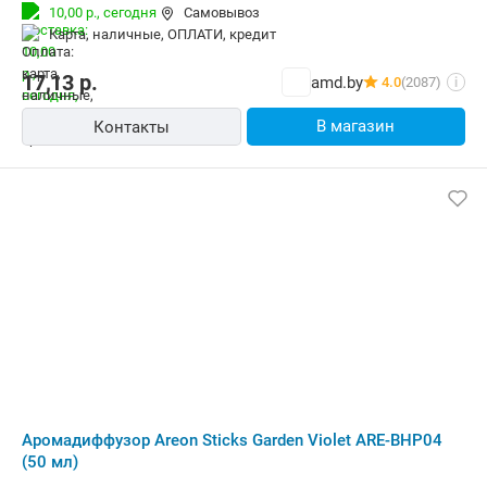
10,00 р.,
сегодня
Самовывоз
карта, наличные, ОПЛАТИ, кредит
17,13
р.
amd.by
4.0
(2087)
i
В магазин
Контакты
Аромадиффузор Areon Sticks Garden Violet ARE-BHP04
(50 мл)