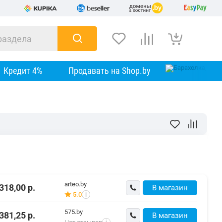
Кредит 4%
Продавать на Shop.by
arteo.by
318,00
р.
В магазин
5.0
i
575.by
381,25
р.
В магазин