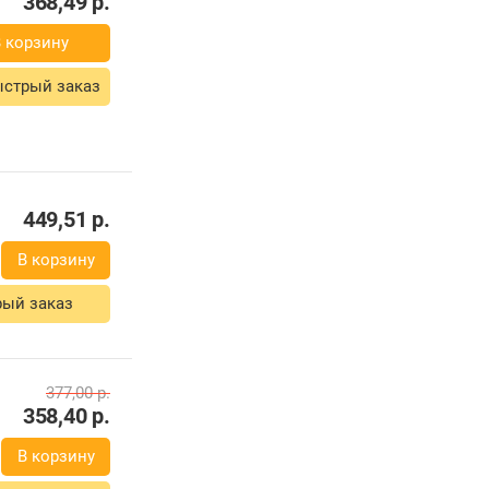
368,49
р.
 корзину
стрый заказ
449,51
р.
В корзину
ый заказ
377,00
р.
358,40
р.
В корзину