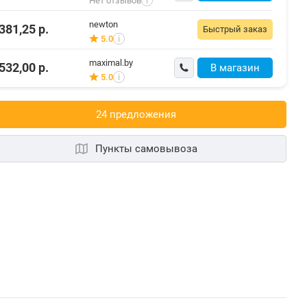
Нет отзывов
i
newton
381,25
р.
Быстрый заказ
5.0
i
maximal.by
532,00
р.
В магазин
5.0
i
24 предложения
Пункты самовывоза