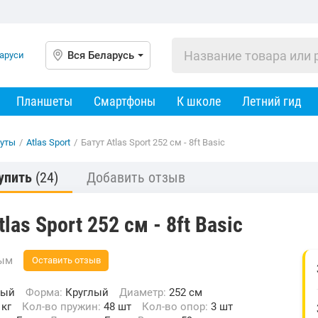
Вся Беларусь
Планшеты
Смартфоны
К школе
Летний гид
туты
/
Atlas Sport
/
Батут Atlas Sport 252 см - 8ft Basic
упить
(24)
Добавить отзыв
las Sport 252 см - 8ft Basic
вым
Оставить отзыв
ный
Форма:
Круглый
Диаметр:
252 см
 кг
Кол-во пружин:
48 шт
Кол-во опор:
3 шт