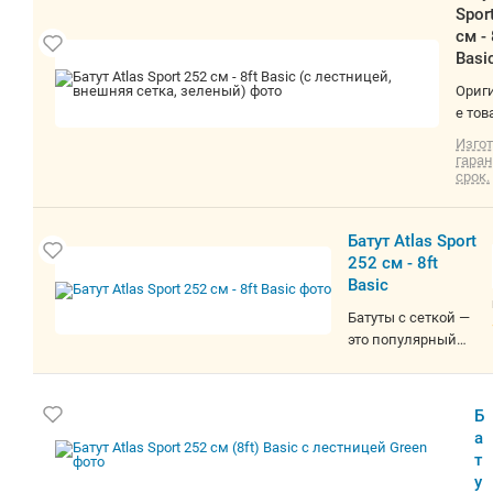
Spor
см - 
Basic
лест
Ориг
вне
е тов
сетк
пров
Изгот
зел
пост
гара
срок.
Быст
доста
Минск
Батут Atlas Sport
О тов
252 см - 8ft
пруж
Basic
(кар
кругл
Батуты с сеткой —
диам
это популярный
(диаг
вид спортивного
252 с
оборудования,
нагру
который
Б
кг, с 
предназначен для
а
лест
занятий
т
акробатикой и
у