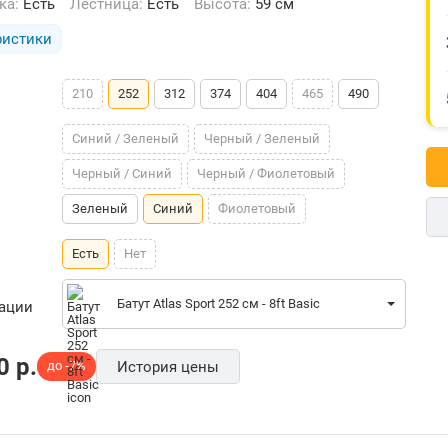
тка:
Есть
Лестница:
Есть
Высота:
59 см
ристики
210
252
312
374
404
465
490
Синий / Зеленый
Черный / Зеленый
Черный / Синий
Черный / Фиолетовый
Зеленый
Синий
Фиолетовый
Есть
Нет
Батут Atlas Sport 252 см - 8ft Basic
рации
0
p.
до -7%
История цены