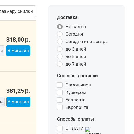
размеру скидки
Доставка
Не важно
Сегодня
318,00
р.
Сегодня или завтра
до 3 дней
В магазин
ты
до 5 дней
до 7 дней
Способы доставки
Самовывоз
381,25
р.
Курьером
Белпочта
В магазин
ты
Европочта
Способы оплаты
ОПЛАТИ