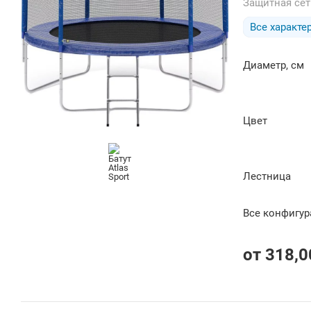
Защитная се
Все характе
Диаметр, см
Цвет
Лестница
Все конфигу
от
318,0