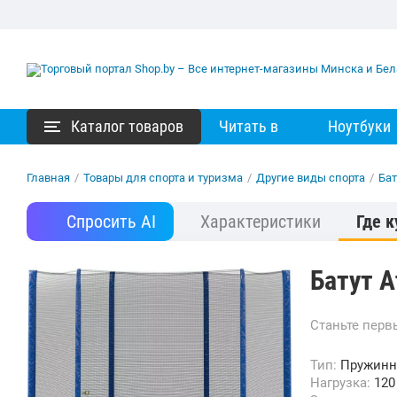
Каталог товаров
Читать в
Ноутбуки
Главная
/
Товары для спорта и туризма
/
Другие виды спорта
/
Ба
Спросить AI
Характеристики
Где к
Батут At
Станьте пер
Тип:
Пружин
Нагрузка:
120