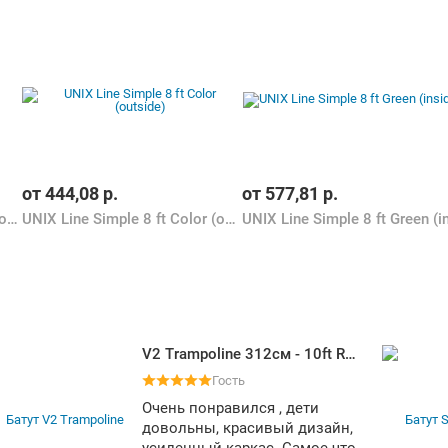
от
444,08
р.
от
577,81
р.
UNIX Line Simple 8 ft Green (outside)
UNIX Line Simple 8 ft Color (outside)
V2 Trampoline 312см - 10ft Redline (4 ноги)
Гость
Очень понравился , дети
довольны, красивый дизайн,