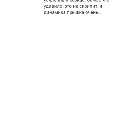
усиленный каркас. Самое что
удивило, это не скрипит, и
динамика прыжка очень
хорошая, есть просто с чем
сравнить. Так что
рекомендую.