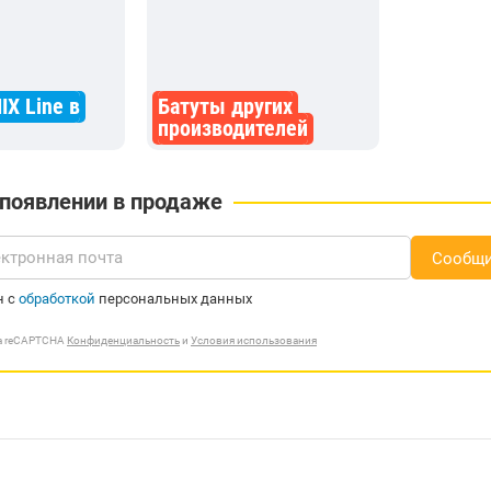
IX Line в
Батуты других
производителей
 появлении в продаже
Сообщи
н с
обработкой
персональных данных
ма reCAPTCHA
Конфиденциальность
и
Условия использования