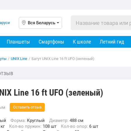
Вся Беларусь
Планшеты
Смартфоны
К школе
Летний гид
туты
/
UNIX Line
/
Батут UNIX Line 16 ft UFO (зеленый)
отзыв
NIX Line 16 ft UFO (зеленый)
вым
Оставить отзыв
ный
Форма:
Круглый
Диаметр:
488 см
 кг
Кол-во пружин:
108 шт
Кол-во опор:
6 шт