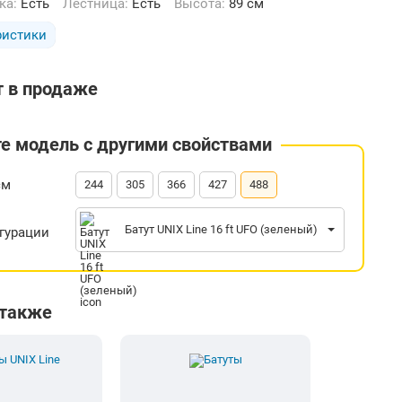
тка:
Есть
Лестница:
Есть
Высота:
89 см
ристики
т в продаже
е модель с другими свойствами
см
244
305
366
427
488
Батут UNIX Line 16 ft UFO (зеленый)
гурации
 также