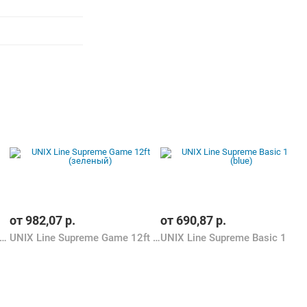
от
982,07
р.
от
690,87
р.
X Line Simple 12 ft Green (outside)
UNIX Line Supreme Game 12ft (зеленый)
UNIX Line Supreme Basi