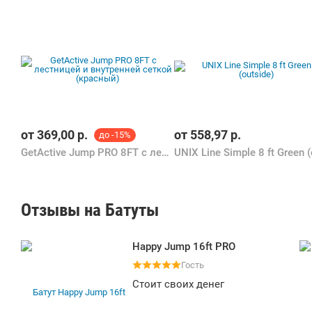
от
369,00
р.
от
558,97
р.
до -15%
GetActive Jump PRO 8FT с лестницей и внутренней сеткой (красный)
Отзывы на Батуты
Happy Jump 16ft PRO
Гость
Стоит своих денег