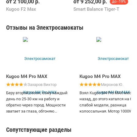
от
2 100,00
р.
от
9 252,00
р.
до -19%
Kugoo F2 Max
Smart Balance Tiger-T
Отзывы на Электросамокаты
Kugoo M4 Pro MAX
Kugoo M4 Pro MAX
Захаров Виктор
Миронов Ю.
Беру второй сезон, езжу каждый
Взял Kugoo M4 Pro MAX месяц
день по 25-30 км на работу и
назад, до этого катался на бо
обратно через город. Мощности
слабой модели, разница
хватает за глаза, обгоняю
колоссальная. Мотор 1000W
велосипедистов на выделенке без
уверенно тянет меня (95 кг) в 
проблем. Особенно нравится
под 20 градусов без просадки
Сопутствующие разделы
двойная подвеска: после
скорости, на ровной дороге ле
восьмичасовой смены на ногах
выходит на заявленные 50+ км