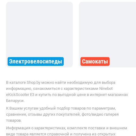
разбитые плитки во дворах больше
Батареи реально хватает на 45
не отзываются в коленях. Поставил
км при смешанном режиме,
доп. зеркало и держатель для
заряжаю раз в три дня.
телефона, крепления нашлись
Пневматические колёса 10
сразу, конструкция дружелюбная к
дюймов глотают трещины и с
доработкам. Снял звезду за две
асфальта, гидравлические то
вещи: родные грипсы за полгода
цепкие, на мокром покрытии 
затёрлись до блеска и стали
держат. Сложил один раз для
скользить во влажную погоду,
перевозки в багажнике. Меха
заменил на резиновые с насечкой;
надёжный, без люфтов.
Электровелосипеды
Самокаты
и зарядное устройство ощутимо
греется – стараюсь не оставлять на
ночь, ставлю на таймер. В
В каталоге Shop.by можно найти необходимую для выбора
остальном отличный аппарат за
информацию, ознакомиться с характеристиками Ninebot
свои деньги, для крупного
eKickScooter E3 и купить по выгодной цене в интернет-магазинах
мужчины и длинных дистанций
Беларуси.
один из лучших вариантов в этом
ценовом сегменте.
К Вашим услугам удобный подбор товаров по параметрам,
сравнение, отзывы других покупателей, фото/видео галерея
товаров.
Информация о характеристиках, комплекте поставки и внешнем
виде товара является справочной и получена из открытых