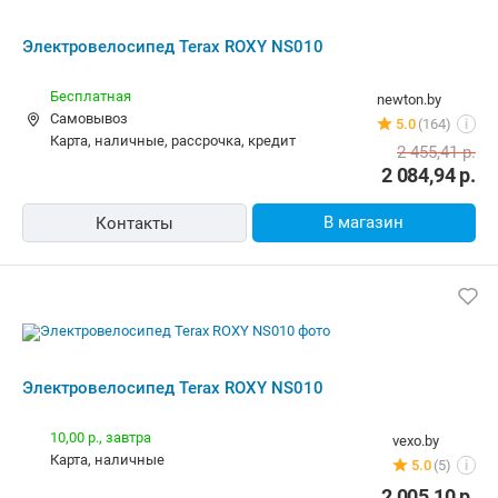
10,00 р.,
завтра
vexo.by
карта, наличные
5.0
(5)
i
2 005,10
р.
В магазин
Контакты
Похожие товары