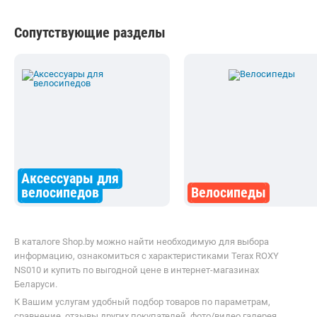
информацию, ознакомиться с характеристиками Terax ROXY
NS010 и купить по выгодной цене в интернет-магазинах
Беларуси.
К Вашим услугам удобный подбор товаров по параметрам,
сравнение, отзывы других покупателей, фото/видео галерея
товаров.
Информация о характеристиках, комплекте поставки и внешнем
виде товара является справочной и получена из открытых
источников (официальные сайты и каталоги производителей).
Перед покупкой уточняйте у продавца интересующие
Вас параметры и актуальную цену на Электровелосипед Terax
ROXY NS010.
Телефоны продавца можно узнать, нажав на кнопку «Контакты».
Если Вы заметили ошибку, сообщите нам об этом.
Все опубликованные на Shop.by материалы являются
собственностью ООО «Открытый контакт». Любая публикация
или копирование (полное или частичное) без предварительного
согласия запрещены.
Приятных покупок!