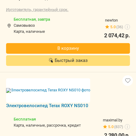
Бесплатная,
завтра
newton
Самовывоз
5.0
(36)
i
карта, наличные
2 074,42
р.
В корзину
Быстрый заказ
Электровелосипед Terax ROXY NS010
Бесплатная
maximal.by
карта, наличные, рассрочка, кредит
5.0
(837)
i
2 280,00
р.
В магазин
Контакты