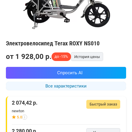
Электровелосипед Terax ROXY NS010
от
1 928,00
p.
до -15%
История цены
Спросить AI
Все характеристики
2 074,42
р.
Быстрый заказ
newton
5.0
i
2 280,00
р.