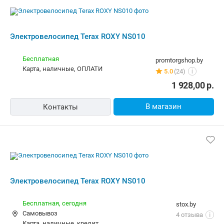
Электровелосипед Terax ROXY NS010
Бесплатная,
сегодня
stox.by
Самовывоз
4 отзыва
i
карта, наличные, кредит
2 280,00
р.
В магазин
Контакты
Электровелосипед Terax ROXY NS010
Бесплатная
rulez.by
Самовывоз
5.0
(9)
i
карта, наличные, рассрочка, кредит