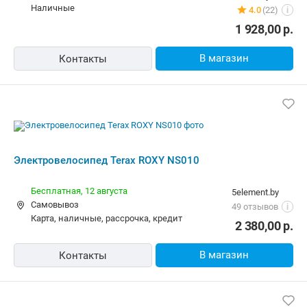
Электровелосипед Terax ROXY NS010
Бесплатная,
12 августа
5element.by
Самовывоз
49 отзывов
i
карта, наличные, рассрочка, кредит
2 380,00
р.
В магазин
Контакты
Электровелосипед Terax ROXY NS010
Бесплатная
promtorgshop.by
карта, наличные, ОПЛАТИ
5.0
(24)
i
1 928,00
р.
В магазин
Контакты