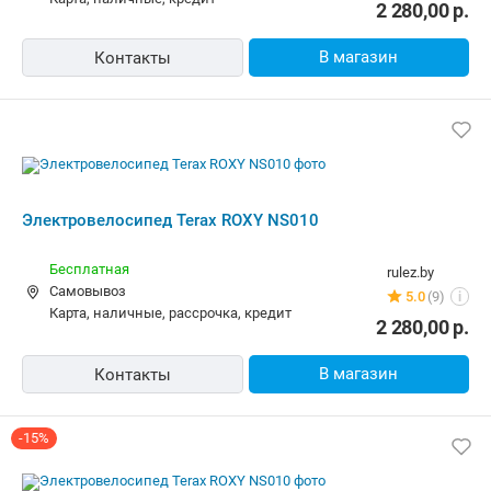
2 280,00
р.
В магазин
Контакты
-15%
Электровелосипед Terax ROXY NS010
Бесплатная
newton.by
Самовывоз
5.0
(164)
i
карта, наличные, рассрочка, кредит
2 455,41
р.
2 084,94
р.
В магазин
Контакты
Электровелосипед Terax ROXY NS010