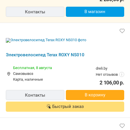
Электровелосипед Terax ROXY NS010
Бесплатная,
8 августа
dreli.by
Самовывоз
Нет отзывов
i
карта, наличные
2 106,00
р.
В корзину
Контакты
Быстрый заказ
Электровелосипед Terax ROXY NS010
Бесплатная
agrox.by
Самовывоз
4.0
(152)
i