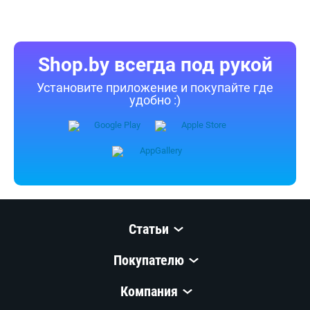
Перед покупкой уточняйте у продавца интересующие
Вас параметры и актуальную цену на Графический планшет Veikk
Creator VK1060Pro.
Телефоны продавца можно узнать, нажав на кнопку «Контакты».
Если Вы заметили ошибку, сообщите нам об этом.
Все опубликованные на Shop.by материалы являются
собственностью ООО «Открытый контакт». Любая публикация
или копирование (полное или частичное) без предварительного
согласия запрещены.
Приятных покупок!
Shop.by всегда под рукой
Установите приложение и покупайте где
удобно :)