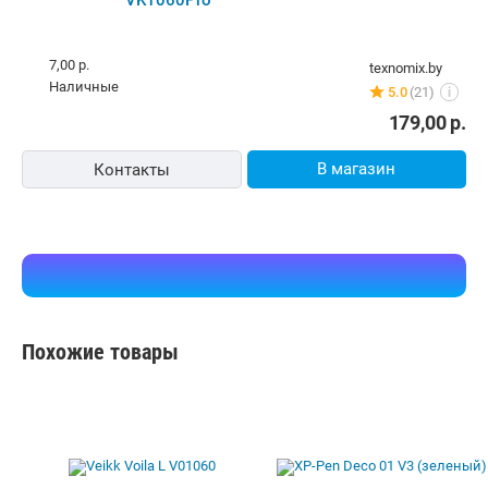
10,00 р.
emmet.by
Самовывоз
5.0
(129)
i
карта, наличные
195,00
р.
В магазин
Контакты
Графический планшет Veikk Creator VK1060Pro
7,00 р.
texnomix.by
наличные
5.0
(21)
i
179,00
р.
В магазин
Контакты