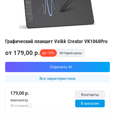
Графический планшет Veikk Creator VK1060Pro
от
179,00
p.
до -12%
История цены
Спросить AI
Все характеристики
179,00
р.
Контакты
5element.by
В магазин
49 отзывов
i