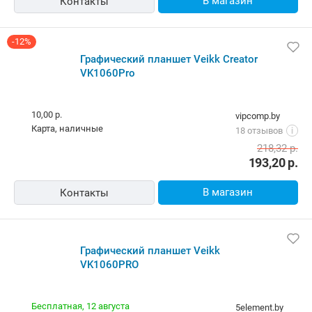
10,00 р.
rulez.by
Самовывоз
5.0
(9)
i
карта, наличные, рассрочка, кредит
202,86
р.
193,20
р.
В магазин
Контакты
-12%
Графический планшет Veikk Creator VK1060Pro
10,00 р.
vipcomp.by
карта, наличные
18 отзывов
i
218,32
р.
193,20
р.
В магазин
Контакты