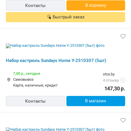
В корзину
Контакты
Быстрый заказ
Набор кастрюль Sundays Home Y-2510307 (5шт)
7,00 р.,
сегодня
stox.by
Самовывоз
4 отзыва
i
карта, наличные, кредит
147,30
р.
В магазин
Контакты