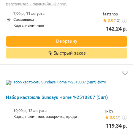
Изготовитель, гарантийный срок.
7,00 р.,
11 августа
fastshop
Самовывоз
3.0
(12)
i
карта, наличные
142,24
р.
В корзину
Быстрый заказ
Набор кастрюль Sundays Home Y-2510307 (5шт)
10,00 р.,
12 августа
lix.by
карта, наличные, рассрочка, кредит
3.0
(7)
i
119,34
р.