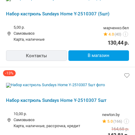
Набор кастрюль Sundays Home Y-2510307 (5шт)
5,00 р.
марченко.бел
Самовывоз
4.0
(40)
i
карта, наличные
130,44
р.
В магазин
Контакты
-13%
Набор кастрюль Sundays Home Y-2510307 5шт
10,00 р.
newton.by
Самовывоз
5.0
(166)
i
карта, наличные, рассрочка, кредит
164,68
р.