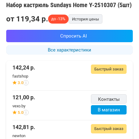
Набор кастрюль Sundays Home Y-2510307 (5шт)
от
119,34
p.
до -13%
История цены
Спросить AI
Все характеристики
142,24
р.
Быстрый заказ
fastshop
3.0
i
121,00
р.
Контакты
vexo.by
В магазин
5.0
i
142,81
р.
Быстрый заказ
newton