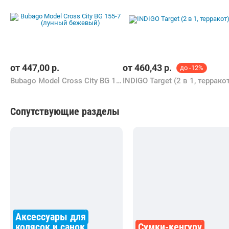
от
447,00
р.
от
460,43
р.
до -12%
Bubago Model Cross City BG 155-7 (лунный бежевый)
INDIGO Target (2 в 1, террако
Сопутствующие разделы
Аксессуары для
колясок и санок
Сумки-кенгуру