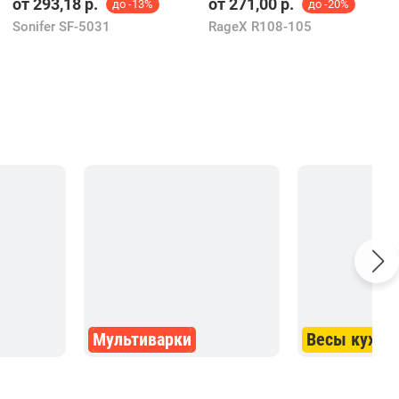
от
293,18
р.
от
271,00
р.
до -13%
до -20%
Sonifer SF-5031
RageX R108-105
Мультиварки
Весы кухон