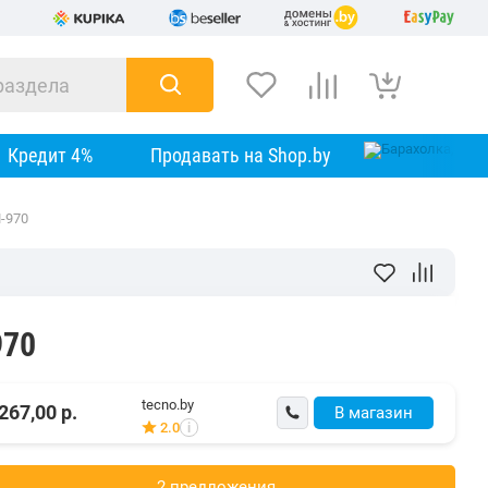
Кредит 4%
Продавать на Shop.by
-970
970
tecno.by
267,00
р.
В магазин
2.0
i
2 предложения