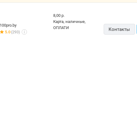
8,00 р.
карта, наличные,
100pro.by
ОПЛАТИ
Контакты
5.0
(293)
i