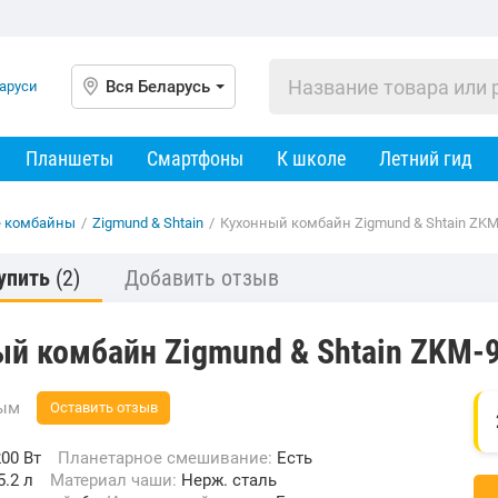
Вся Беларусь
Планшеты
Смартфоны
К школе
Летний гид
е комбайны
/
Zigmund & Shtain
/
Кухонный комбайн Zigmund & Shtain ZKM
упить
(2)
Добавить отзыв
ый комбайн Zigmund & Shtain ZKM-
вым
Оставить отзыв
00 Вт
Планетарное смешивание:
Есть
5.2 л
Материал чаши:
Нерж. сталь