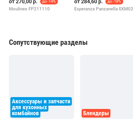
от
270,00
р.
от
284,60
р.
до -14%
до -18%
Moulinex FP211110
Esperanza Panzanella EKM0
Сопутствующие разделы
Аксессуары и запчасти
для кухонных
комбайнов
Блендеры