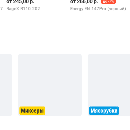
от
245,00
р.
от
266,00
р.
до -7%
27
RageX R110-202
Energy EN-147Pro (черный)
Миксеры
Мясорубки