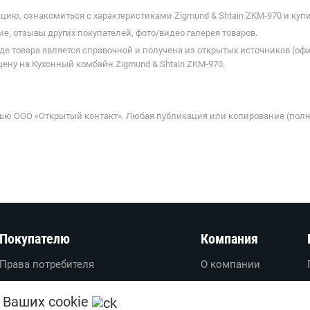
ию, ознакомиться с характеристиками Zigmund & Shtain ZKM-970 и купи
е, отзывы других покупателей, фото/видео галерея товаров.
де товара является справочной и получена из открытых источников (оф
ену на Кухонный комбайн Zigmund & Shtain ZKM-970.
ью ООО «Открытый контакт». Любая публикация или копирование (полн
Покупателю
Компания
Права потребителя
О компании
Вопросы-ответы
О проекте
 Ваших cookie
Пользовательское соглашение
Вакансии