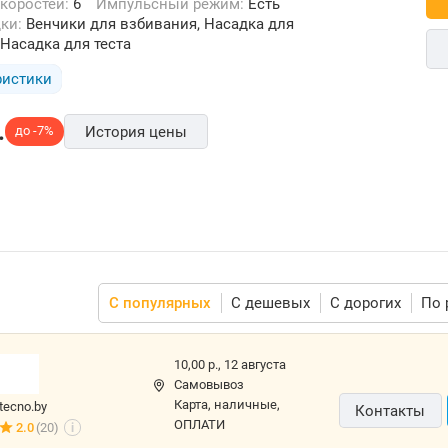
скоростей:
6
Импульсный режим:
Есть
дки:
Венчики для взбивания, Насадка для
Насадка для теста
ристики
.
до -7%
История цены
С популярных
С дешевых
С дорогих
По 
10,00 р.,
12 августа
Самовывоз
карта, наличные,
tecno.by
Контакты
ОПЛАТИ
2.0
(20)
i