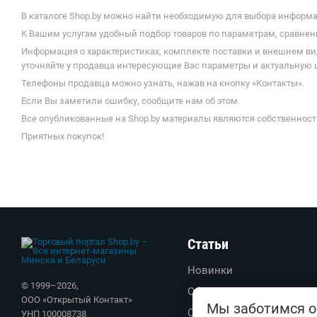
В каталоге Shop.by можно найти необходимую для выбора информац
К Вашим услугам удобный подбор товаров по параметрам, сравнени
Информация о характеристиках, комплекте поставки и внешнем ви
уточняйте у продавца интересующие Вас параметры и актуальную ц
Телефоны продавца можно узнать, нажав на кнопку «Контакты».
Если Вы заметили ошибку, сообщите нам об этом.
Все опубликованные на Shop.by материалы являются собственност
Приятных покупок!
Статьи
Новинки
© 1999–
2026
,
Обзоры
ООО «Открытый Контакт»
Мы заботимся о
Советы
УНП 100008738