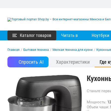
Каталог товаров
Читать в
Ноутбуки
Главная
/
Бытовая техника
/
Мелкая техника для кухни
/
Кухонны
Спросить AI
Характеристики
Где к
Кухонн
Станьте пер
Мощность:
12
Объем чаши: