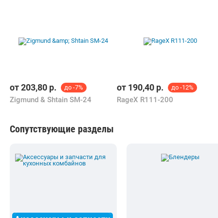
от
203,80
р.
от
190,40
р.
до -7%
до -12%
Zigmund & Shtain SM-24
RageX R111-200
Сопутствующие разделы