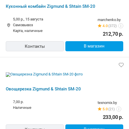
Кухонный комбайн Zigmund & Shtain SM-20
5,00 р.,
15 августа
marchenko.by
Самовывоз
4.0
(372)
i
карта, наличные
212,70
р.
В магазин
Контакты
Овощерезка Zigmund & Shtain SM-20
7,00 р.
texnomix.by
наличные
5.0
(21)
i
233,00
р.