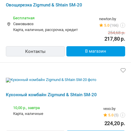
Овощерезка Zigmund & Shtain SM-20
Бесплатная
newton.by
Самовывоз
5.0
(166)
i
карта, наличные, рассрочка, кредит
254,68
р.
217,80
р.
В магазин
Контакты
Кухонный комбайн Zigmund & Shtain SM-20
10,00 р.,
завтра
vexo.by
карта, наличные
5.0
(5)
i
224,20
р.