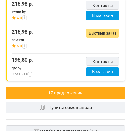
216,98
р.
Контакты
teono.by
В магазин
4.0
i
216,98
р.
Быстрый заказ
newton
5.0
i
196,80
р.
Контакты
gtx.by
В магазин
3 отзыва
i
17 предложений
Пункты самовывоза