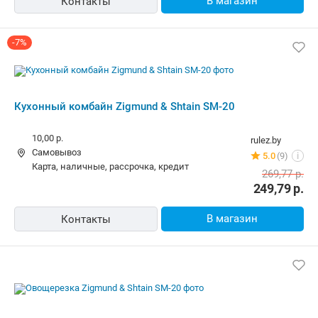
В магазин
Контакты
-7%
Кухонный комбайн Zigmund & Shtain SM-20
10,00 р.
rulez.by
Самовывоз
5.0
(9)
i
карта, наличные, рассрочка, кредит
269,77
р.
249,79
р.
В магазин
Контакты