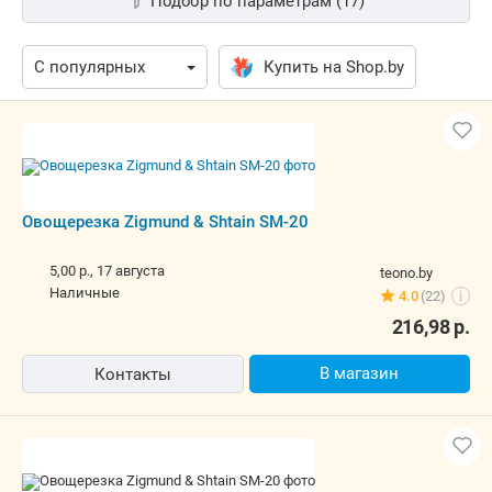
Подбор по параметрам (17)
Купить на Shop.by
Овощерезка Zigmund & Shtain SM-20
5,00 р.,
17 августа
teono.by
наличные
4.0
(22)
i
216,98
р.
В магазин
Контакты