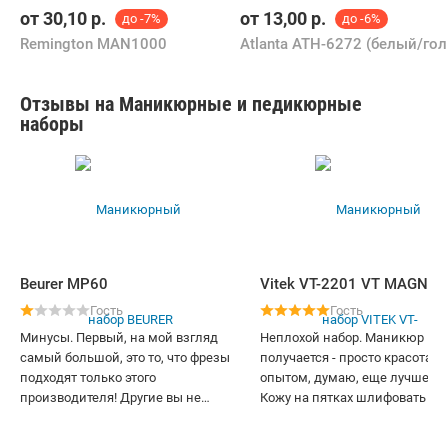
от
30,10
р.
от
13,00
р.
до -7%
до -6%
Remington MAN1000
At
Отзывы на Маникюрные и педикюрные
наборы
Beurer MP60
Vitek VT-2201 VT MAGNOL
Гость
Гость
Минусы. Первый, на мой взгляд
Неплохой набор. Маникюр
самый большой, это то, что фрезы
получается - просто красота! С
подходят только этого
опытом, думаю, еще лучше бу
производителя! Другие вы не
Кожу на пятках шлифовать все
поставите! Второй - количество
таки можно, хотя в большинст
видов фрез в наборе очень
отзывов написано обратное. Я