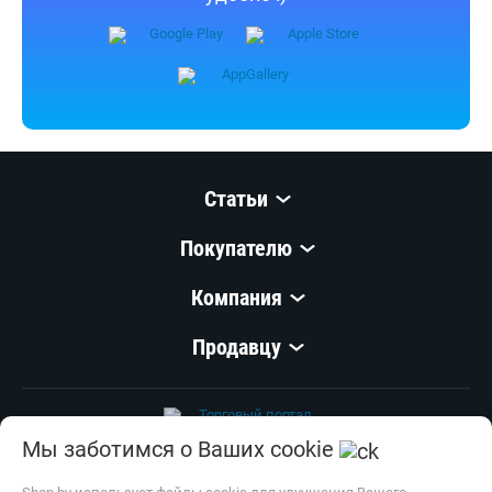
Статьи
Покупателю
Компания
Продавцу
Мы заботимся о Ваших cookie
© 1999–
2026
,
ООО «Открытый Контакт»
УНП 100008738