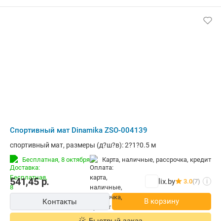
Cпортивный мат Dinamika ZSO-004139
cпортивный мат, размеры (д?ш?в): 2?1?0.5 м
Бесплатная,
8 октября
карта, наличные, рассрочка, кредит
541,45
р.
lix.by
3.0
(7)
i
В корзину
Контакты