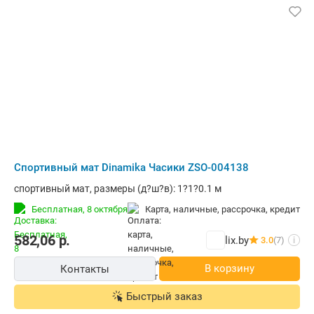
Cпортивный мат Dinamika Часики ZSO-004138
cпортивный мат, размеры (д?ш?в): 1?1?0.1 м
Бесплатная,
8 октября
карта, наличные, рассрочка, кредит
582,06
р.
lix.by
3.0
(7)
i
В корзину
Контакты
Быстрый заказ