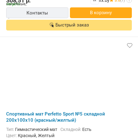
308,51
р.
lix.by
3.0
(7)
i
В корзину
Контакты
Быстрый заказ
Cпортивный мат Perfetto Sport №5 складной
200x100x10 (красный/желтый)
Тип:
Гимнастический мат
Складной:
Есть
Цвет:
Красный, Желтый