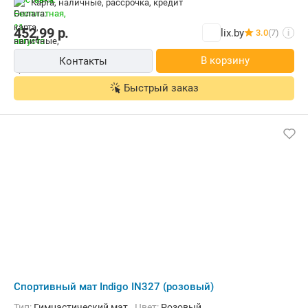
карта, наличные, рассрочка, кредит
452,99
р.
lix.by
3.0
(7)
i
В корзину
Контакты
Быстрый заказ
Cпортивный мат Indigo IN327 (розовый)
Тип:
Гимнастический мат
Цвет:
Розовый