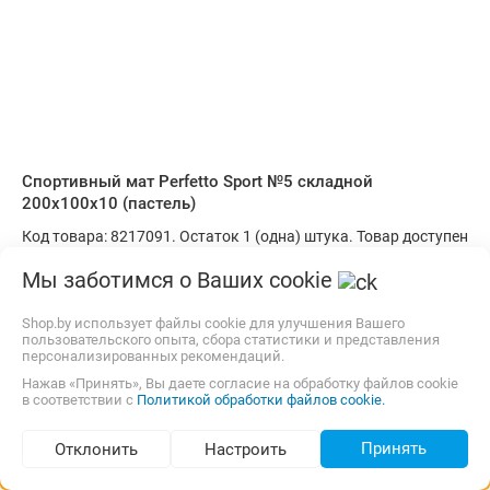
Cпортивный мат Perfetto Sport №5 складной
200x100x10 (пастель)
Код товара: 8217091. Остаток 1 (одна) штука. Товар доступен
для юридических лиц. Цена указана с НДС. Доставка по
Мы заботимся о Ваших cookie
Минску и РБ. Самовывоз (площадь Бангалор). О товаре:
cпортивный мат, размеры (д×ш×в): 2×1×0.1 м
Shop.by использует файлы cookie для улучшения Вашего
Изготовитель, гарантийный срок.
пользовательского опыта, сбора статистики и представления
персонализированных рекомендаций.
Бесплатная,
11 августа
Самовывоз
карта, наличные
Нажав «Принять», Вы даете согласие на обработку файлов cookie
в соответствии с
Политикой обработки файлов cookie.
308,51
р.
fastshop
3.0
(12)
i
Принять
Отклонить
Настроить
В корзину
Подбор по параметрам (35)