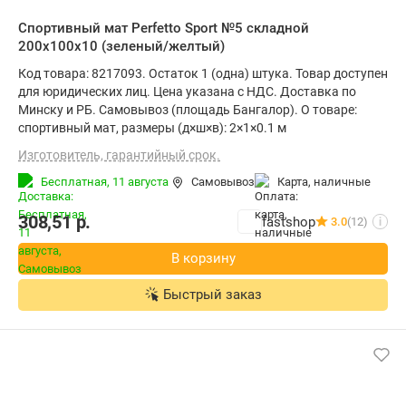
Cпортивный мат Perfetto Sport №5 складной
200x100x10 (зеленый/желтый)
Код товара: 8217093. Остаток 1 (одна) штука. Товар доступен
для юридических лиц. Цена указана с НДС. Доставка по
Минску и РБ. Самовывоз (площадь Бангалор). О товаре:
cпортивный мат, размеры (д×ш×в): 2×1×0.1 м
Изготовитель, гарантийный срок.
Бесплатная,
11 августа
Самовывоз
карта, наличные
308,51
р.
fastshop
3.0
(12)
i
В корзину
Быстрый заказ