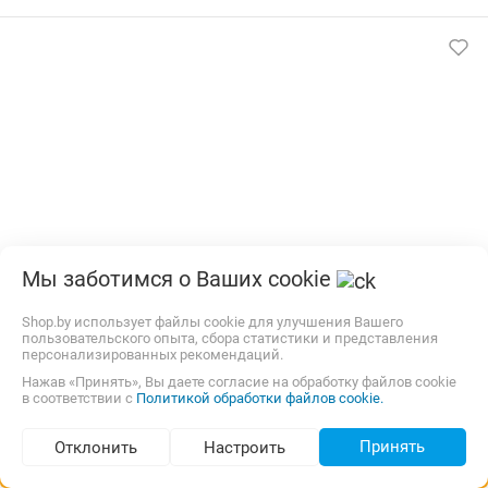
Мы заботимся о Ваших cookie
Cпортивный мат Perfetto Sport №3 складной
100x100x10 (синий/желтый)
Shop.by использует файлы cookie для улучшения Вашего
пользовательского опыта, сбора статистики и представления
Тип:
Гимнастический мат
Складной:
Есть
персонализированных рекомендаций.
Цвет:
Желтый, Синий
Нажав «Принять», Вы даете согласие на обработку файлов cookie
в соответствии с
22,00 р.,
14 августа
Политикой обработки файлов cookie.
карта, наличные, рассрочка, кредит
177,06
р.
lix.by
Принять
Отклонить
Настроить
3.0
(7)
i
Подбор по параметрам (222)