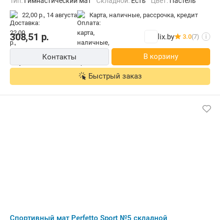
Тип:
Гимнастический мат
Складной:
Есть
Цвет:
Пастель
22,00 р.,
14 августа
карта, наличные, рассрочка, кредит
308,51
р.
lix.by
3.0
(7)
i
В корзину
Контакты
Быстрый заказ
Cпортивный мат Perfetto Sport №5 складной