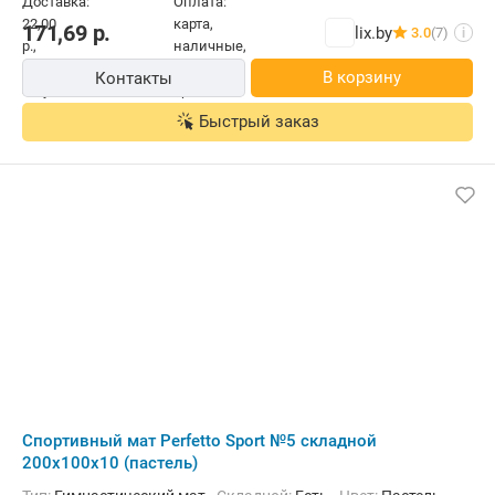
171,69
р.
lix.by
3.0
(7)
i
В корзину
Контакты
Быстрый заказ
Cпортивный мат Perfetto Sport №5 складной
200x100x10 (пастель)