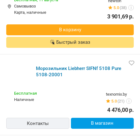
newton
Самовывоз
5.0
(38)
i
карта, наличные
3 901,69
р.
В корзину
Быстрый заказ
Морозильник Liebherr SIFNf 5108 Pure
5108-20001
Бесплатная
texnomix.by
наличные
5.0
(21)
i
4 476,00
р.
В магазин
Контакты