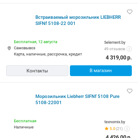
Встраиваемый морозильник LIEBHERR
SIFNf 5108-22 001
Бесплатная,
12 августа
5element.by
Самовывоз
49 отзывов
i
карта, наличные, рассрочка, кредит
4 319,00
р.
В магазин
Контакты
Морозильник Liebherr SIFNf 5108 Pure
5108-22001
Бесплатная
texnomix.by
наличные
5.0
(21)
i
4 426,00
р.