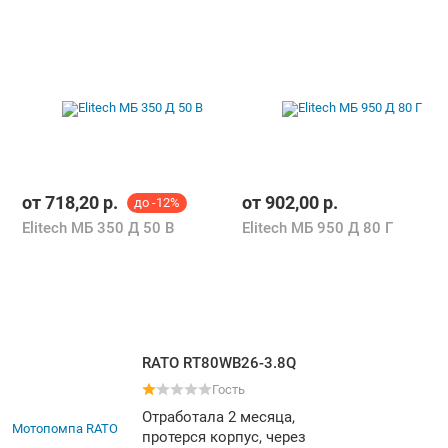
от
718,20
р.
от
902,00
р.
до -12%
Elitech МБ 350 Д 50 В
Elitech МБ 950 Д 80 Г
RATO RT80WB26-3.8Q
Гость
Отработала 2 месяца,
протерся корпус, через