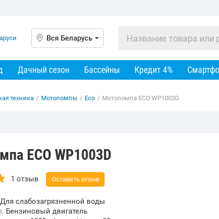
Вся Беларусь
д
Дачный сезон
Бассейны
Кредит 4%
Смартф
ная техника
/
Мотопомпы
/
Eco
/
Мотопомпа ECO WP1003D
)
мпа ECO WP1003D
1 отзыв
Оставить отзыв
Для слабозагрязненной воды
я:
Бензиновый двигатель