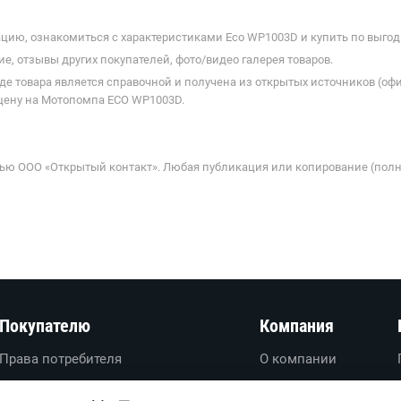
цию, ознакомиться с характеристиками Eco WP1003D и купить по выгодн
е, отзывы других покупателей, фото/видео галерея товаров.
де товара является справочной и получена из открытых источников (оф
 цену на Мотопомпа ECO WP1003D.
ью ООО «Открытый контакт». Любая публикация или копирование (полн
Покупателю
Компания
Права потребителя
О компании
Вопросы-ответы
О проекте