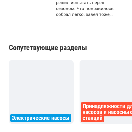
решил испытать перед
сезоном. Что понравилось:
собрал легко, завел тоже,
качает неплохо, хоть и не
долго (мало воды в подвале,
всего откачал куба 2 воды).
Что не понравилось:
изначально заливная и
Сопутствующие разделы
сливная пробки ну очень
сильно затянуты, еле
открутил. Ну вот вроде и всё.
Принадлежности д
насосов и насосных
Электрические насосы
станций