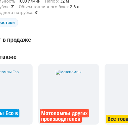
льность:
1000 л/мин
Напор:
32 м
рубок:
3"
Объем топливного бака:
3.6 л
одного патрубка:
3"
ристики
т в продаже
 также
ы Eco в
Мотопомпы других
производителей
Все тов