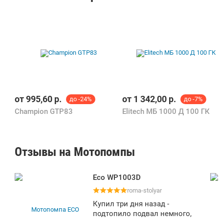
от
995,60
р.
от
1 342,00
р.
до -24%
до -7%
Champion GTP83
Elitech МБ 1000 Д 100 ГК
Отзывы на Мотопомпы
Eco WP1003D
roma-stolyar
Купил три дня назад -
подтопило подвал немного,