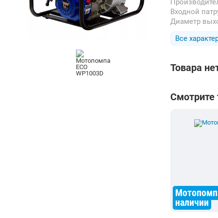
Производите
Входной пат
Диаметр вых
Все характе
Товара не
Смотрите
Мотопомп
наличии