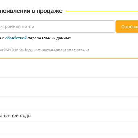
 появлении в продаже
Сообщи
н с
обработкой
персональных данных
ма reCAPTCHA
Конфиденциальность
и
Условия использования
язненной воды