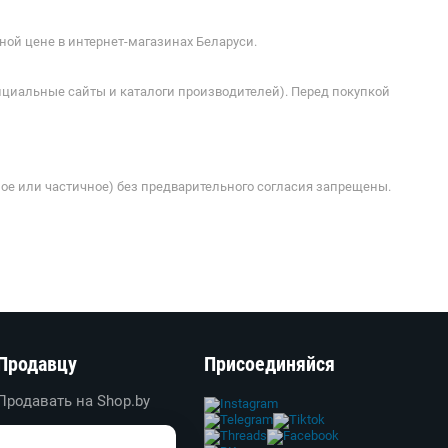
ой цене в интернет-магазинах Беларуси.
ициальные сайты и каталоги производителей). Перед покупкой
ое или частичное) без предварительного согласия запрещены.
Продавцу
Присоединяйся
Продавать на Shop.by
Создать свой магазин