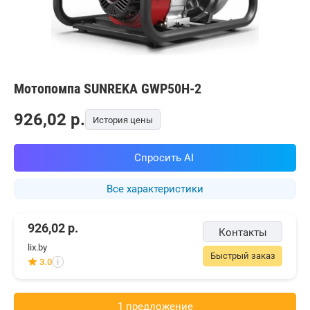
Мотопомпа SUNREKA GWP50H-2
926,02
p.
История цены
Спросить AI
Все характеристики
926,02
р.
Контакты
lix.by
Быстрый заказ
3.0
i
1 предложениe