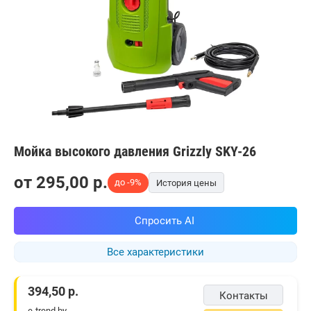
Мойка высокого давления Grizzly SKY-26
от
295,00
p.
до -9%
История цены
Спросить AI
Все характеристики
394,50
р.
Контакты
e-trend.by