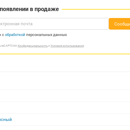
 появлении в продаже
Сообщи
н с
обработкой
персональных данных
ма reCAPTCHA
Конфиденциальность
и
Условия использования
исный