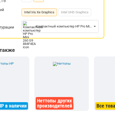
 Гб
ий
Intel Iris Xe Graphics
Intel UHD Graphics
Компактный компьютер HP Pro Mini 260 G9 884F4EA
гурации
 также
Неттопы других
P в наличии
производителей
Все тов