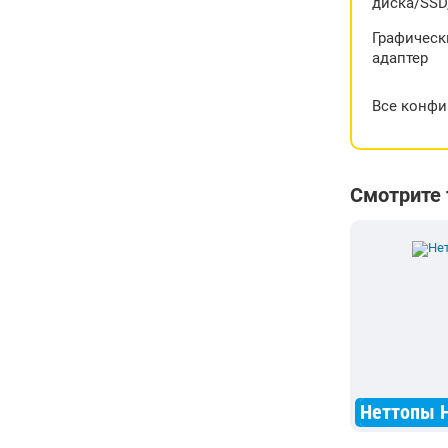
диска/SSD,
Графическ
адаптер
Все конфи
Смотрите
Неттопы H