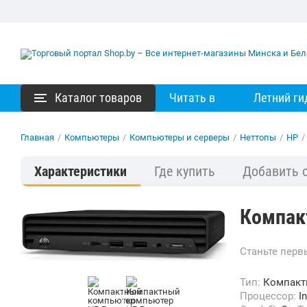
Каталог товаров
Читать в
Летний ги
Главная
/
Компьютеры
/
Компьютеры и серверы
/
Неттопы
/
HP
/
Характеристики
Где купить
Добавить 
Компак
Станьте пер
Тип:
Компак
Процессор:
I