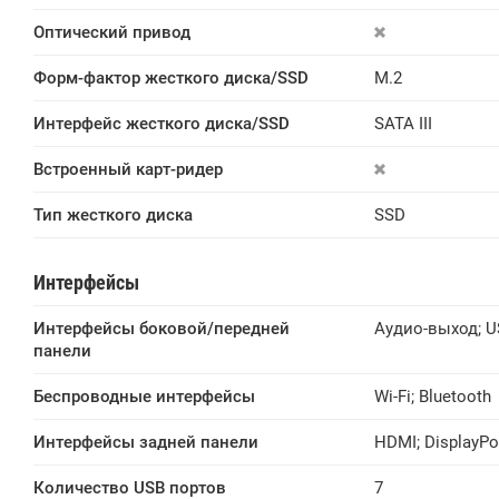
Оптический привод
Форм-фактор жесткого диска/SSD
M.2
Интерфейс жесткого диска/SSD
SATA III
Встроенный карт-ридер
Тип жесткого диска
SSD
Интерфейсы
Интерфейсы боковой/передней 
Аудио-выход
;
U
панели
Беспроводные интерфейсы
Wi-Fi
;
Bluetooth
Интерфейсы задней панели
HDMI
;
DisplayPo
Количество USB портов
7