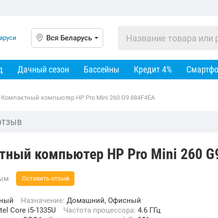
Вся Беларусь
д
Дачный сезон
Бассейны
Кредит 4%
Смартф
Компактный компьютер HP Pro Mini 260 G9 884F4EA
отзыв
тный компьютер HP Pro Mini 260 G
вым
Оставить отзыв
тный
Назначение:
Домашний, Офисный
ntel Core i5-1335U
Частота процессора:
4.6 ГГц