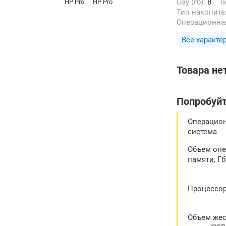
Озу (гб):
8
Тип накопит
Операционна
Все характе
Товара не
Попробуйт
Операцио
система
Объем оп
памяти, Гб
Процессо
Объем жес