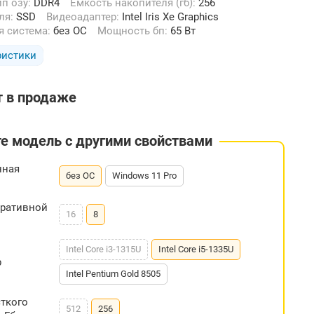
Тип озу:
DDR4
Емкость накопителя (гб):
256
еля:
SSD
Видеоадаптер:
Intel Iris Xe Graphics
я система:
без ОС
Мощность бп:
65 Вт
ристики
т в продаже
е модель с другими свойствами
нная
без ОС
Windows 11 Pro
еративной
16
8
Intel Core i3-1315U
Intel Core i5-1335U
р
Intel Pentium Gold 8505
ткого
512
256