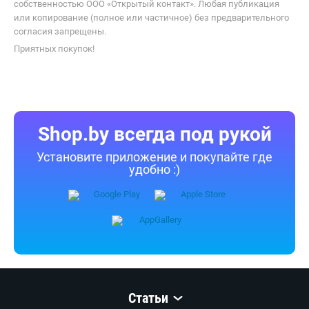
собственностью ООО «Открытый контакт». Любая публикация
или копирование (полное или частичное) без предварительного
согласия запрещены.
Приятных покупок!
Shop.by всегда под рукой
Установите приложение и покупайте где
удобно :)
Статьи