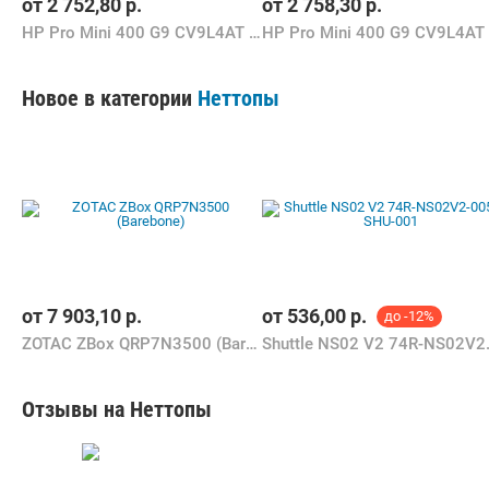
от
2 752,80
р.
от
2 758,30
р.
HP Pro Mini 400 G9 CV9L4AT Win 11 Pro
HP Pro Mini 400 G9 CV9L4AT
Новое в категории
Неттопы
от
7 903,10
р.
от
536,00
р.
до -12%
ZOTAC ZBox QRP7N3500 (Barebone)
Shuttle NS
Отзывы на Неттопы