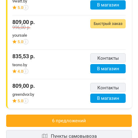
9watt.by
В магазин
5.0
i
809,00
р.
Быстрый заказ
996,00
р.
yoursale
5.0
i
835,53
р.
Контакты
teono.by
В магазин
4.0
i
809,00
р.
Контакты
greendvor.by
В магазин
5.0
i
6 предложений
Пункты самовывоза