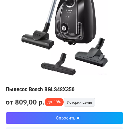
Пылесос Bosch BGLS48X350
от
809,00
p.
до -19%
История цены
Спросить AI