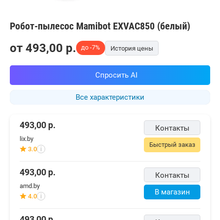
Робот-пылесос Mamibot EXVAC850 (белый)
от
493,00
p.
до -7%
История цены
Спросить AI
Все характеристики
493,00
р.
Контакты
lix.by
Быстрый заказ
3.0
i
493,00
р.
Контакты
amd.by
В магазин
4.0
i
493,00
р.