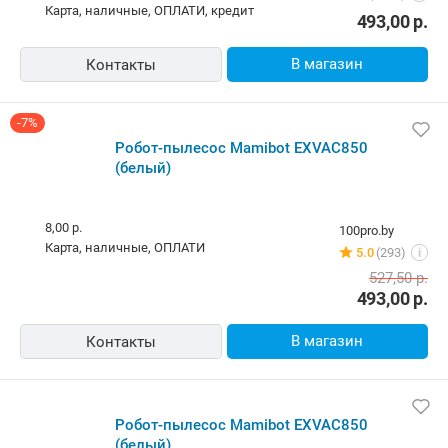
Бесплатная,
завтра
amd.by
Самовывоз
4.0
(2087)
i
карта, наличные, ОПЛАТИ, кредит
493,00
р.
В магазин
Контакты
-7%
Робот-пылесос Mamibot EXVAC850 (белый)
8,00 р.
100pro.by
карта, наличные, ОПЛАТИ
5.0
(293)
i
527,50
р.
493,00
р.
В магазин
Контакты