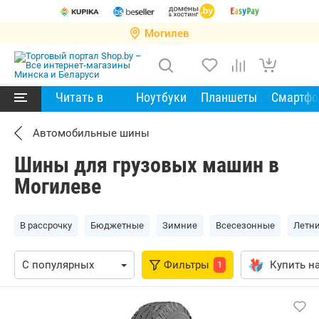
Могилев
Читать в
Ноутбуки
Планшеты
Смартф
Автомобильные шины
Шины для грузовых машин в
Могилеве
В рассрочку
Бюджетные
Зимние
Всесезонные
Летн
Фильтры
Купить на
1