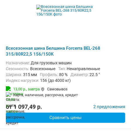
Всесезонная шина Белшина Forcerra BEL-268
315/80R22,5 156/150K
Назначение:
Для грузовых машин
Сезонность:
Всесезонные
Тип:
Ненаправленные
Ширина:
315 мм
Профиль:
80 %
Диаметр:
22.5 "
Индекс нагрузки:
156 (до 4000 кг)
Индекс скорости:
K (до 110 км/ч)
13,00 р.,
завтра
Самовывоз
карта, наличные, рассрочка, кредит
от
1 097,49
p.
2 предложения
Сравнить цены