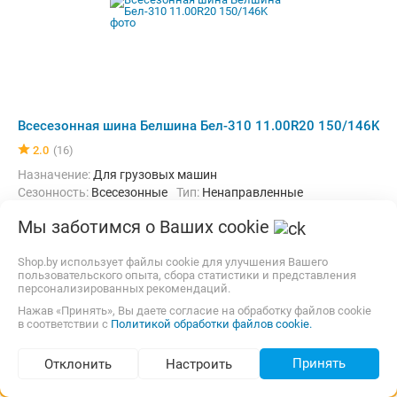
Всесезонная шина Белшина Бел-310 11.00R20 150/146K
2.0
(16)
Назначение:
Для грузовых машин
Сезонность:
Всесезонные
Тип:
Ненаправленные
Ширина:
295 мм
Профиль:
80 %
Диаметр:
20 "
Мы заботимся о Ваших cookie
Индекс нагрузки:
150 (до 3350 кг)
Индекс скорости:
K (до 110 км/ч)
13,00 р.,
завтра
Самовывоз
Shop.by использует файлы cookie для улучшения Вашего
карта, наличные, рассрочка, кредит
пользовательского опыта, сбора статистики и представления
персонализированных рекомендаций.
от
824,58
p.
2 предложения
Нажав «Принять», Вы даете согласие на обработку файлов cookie
в соответствии с
Политикой обработки файлов cookie.
Сравнить цены
Принять
Отклонить
Настроить
Подбор по параметрам (1 020)