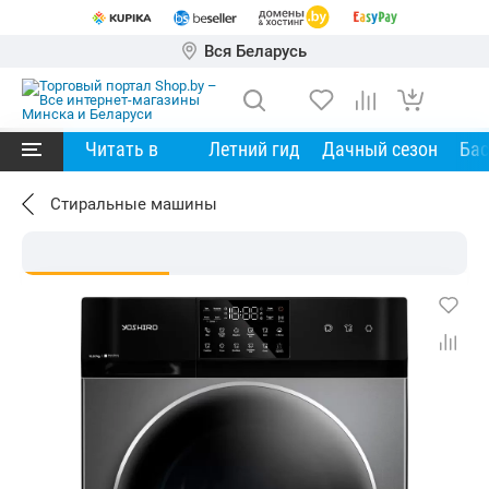
Вся Беларусь
Читать в
Летний гид
Дачный сезон
Ба
Стиральные машины