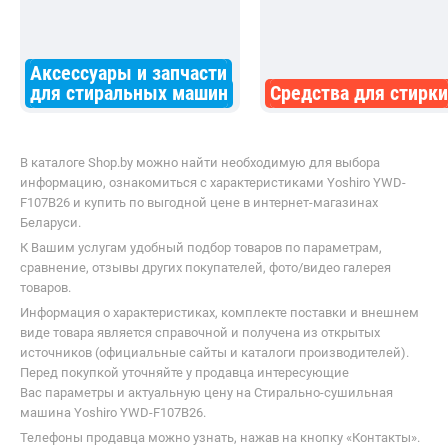
вибрация, особенно если бельё
распределилось неравномерно.
Теперь стараюсь равномерно
загружать барабан – и всё в
Аксессуары и запчасти
порядке. Рекомендую для больших
для стиральных машин
Средства для стирки
семей.
В каталоге Shop.by можно найти необходимую для выбора
информацию, ознакомиться с характеристиками Yoshiro YWD-
F107B26 и купить по выгодной цене в интернет-магазинах
Беларуси.
К Вашим услугам удобный подбор товаров по параметрам,
сравнение, отзывы других покупателей, фото/видео галерея
товаров.
Информация о характеристиках, комплекте поставки и внешнем
виде товара является справочной и получена из открытых
источников (официальные сайты и каталоги производителей).
Перед покупкой уточняйте у продавца интересующие
Вас параметры и актуальную цену на Стирально-сушильная
машина Yoshiro YWD-F107B26.
Телефоны продавца можно узнать, нажав на кнопку «Контакты».