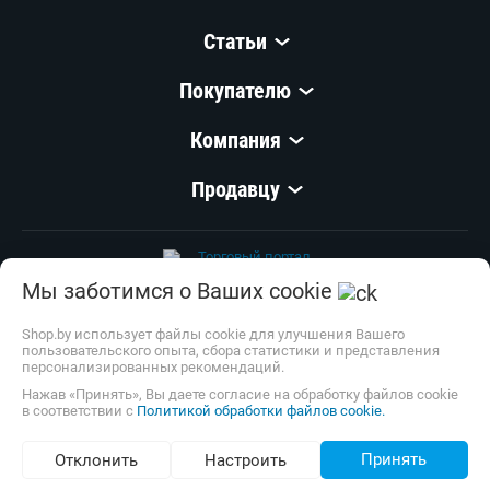
Статьи
Покупателю
Компания
Продавцу
Мы заботимся о Ваших cookie
© 1999–
2026
,
ООО «Открытый Контакт»
УНП 100008738
Shop.by использует файлы cookie для улучшения Вашего
пользовательского опыта, сбора статистики и представления
Настройка cookie
персонализированных рекомендаций.
Нажав «Принять», Вы даете согласие на обработку файлов cookie
в соответствии с
Политикой обработки файлов cookie.
Принять
Отклонить
Настроить