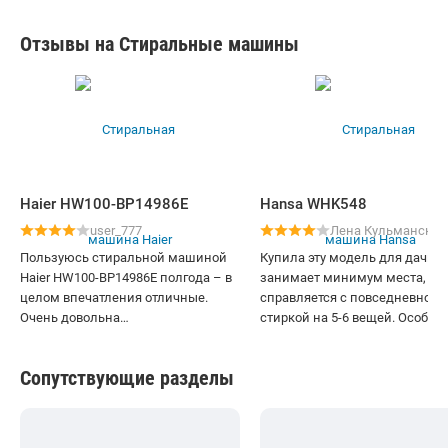
Отзывы на Стиральные машины
Haier HW100-BP14986E
Hansa WHK548
user_777
Лена Кульманская
Пользуюсь стиральной машиной
Купила эту модель для дачи –
Haier HW100-BP14986E полгода – в
занимает минимум места, но
целом впечатления отличные.
справляется с повседневной
Очень довольна
стиркой на 5-6 вещей. Особен
вместительностью: теперь не
нравится режим для рубашек:
нужно стирать по 3 раза в неделю.
после него не нужно гладить!
Сопутствующие разделы
Паровая очистка – настоящий
Однако попытка постирать то
плюс: меньше гладить, вещи
одеяло закончилась дисбала
свежие. Управление сенсорное, с
– машина остановила цикл. 
крупным дисплеем – удобно
одинокого человека или пары