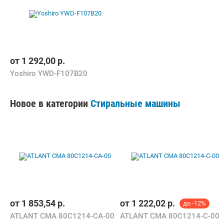
от
1 292,00
р.
Yoshiro YWD-F107B20
Новое в категории
Стиральные машины
от
1 853,54
р.
от
1 222,02
р.
до -12%
ATLANT СМА 80С1214-СА-00
ATLANT СМА 80С1214-С-00