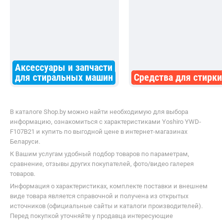
выбирать программы. Но есть один
детей – отличный вариант, но
минус: при полной загрузке и
семьям лучше брать модель с
высоких оборотах чувствуется
загрузкой от 6 кг.
вибрация, особенно если бельё
распределилось неравномерно.
Теперь стараюсь равномерно
загружать барабан – и всё в
Аксессуары и запчасти
порядке. Рекомендую для больших
для стиральных машин
Средства для стирки
семей.
В каталоге Shop.by можно найти необходимую для выбора
информацию, ознакомиться с характеристиками Yoshiro YWD-
F107B21 и купить по выгодной цене в интернет-магазинах
Беларуси.
К Вашим услугам удобный подбор товаров по параметрам,
сравнение, отзывы других покупателей, фото/видео галерея
товаров.
Информация о характеристиках, комплекте поставки и внешнем
виде товара является справочной и получена из открытых
источников (официальные сайты и каталоги производителей).
Перед покупкой уточняйте у продавца интересующие