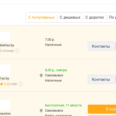
С популярных
С дешевых
С дорогих
По 
7,00 р.
наличные
telefax.by
Контакты
2 отзыва
i
8,00 р.,
завтра
Самовывоз
1ye.by
Контакты
наличные
5.0
(148)
i
Бесплатная,
11 августа
В кор
Самовывоз
newton
карта, наличные