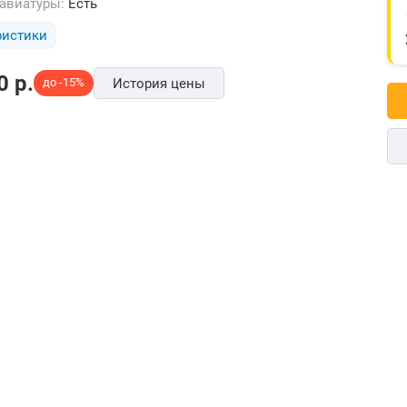
лавиатуры:
Есть
ристики
0
p.
до -15%
История цены