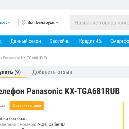
Вся Беларусь
д
Дачный сезон
Бассейны
Кредит 4%
Смартф
н Panasonic KX-TGA681RUB
упить
(9)
Добавить отзыв
елефон Panasonic KX-TGA681RUB
вым
Оставить отзыв
убка без базы
ределения номера:
АОН, Caller ID