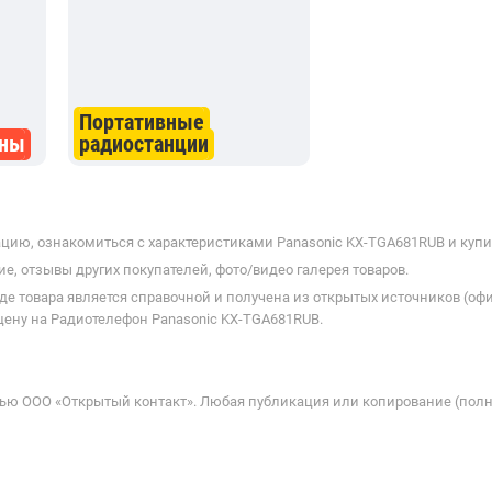
Портативные
оны
радиостанции
цию, ознакомиться с характеристиками Panasonic KX-TGA681RUB и купит
е, отзывы других покупателей, фото/видео галерея товаров.
де товара является справочной и получена из открытых источников (оф
цену на Радиотелефон Panasonic KX-TGA681RUB.
ью ООО «Открытый контакт». Любая публикация или копирование (полн