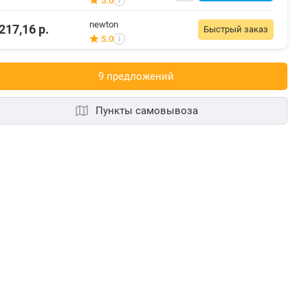
5.0
i
newton
217,16
р.
Быстрый заказ
5.0
i
9 предложений
Пункты самовывоза