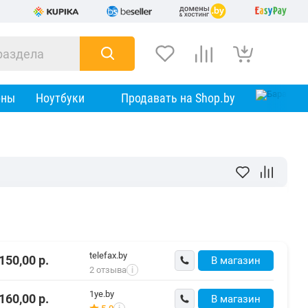
оны
Ноутбуки
Продавать на Shop.by
telefax.by
150,00
р.
В магазин
2 отзыва
i
1ye.by
160,00
р.
В магазин