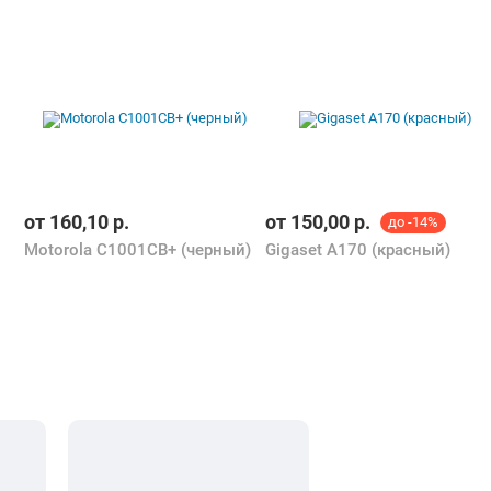
от
160,10
р.
от
150,00
р.
до -14%
Motorola C1001CB+ (черный)
Gigaset A170 (красный)