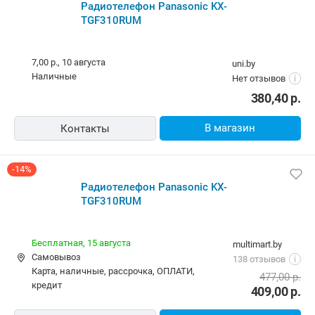
Радиотелефон Panasonic KX-TGF310RUM
7,00 р.,
10 августа
uni.by
наличные
Нет отзывов
i
380,40
р.
В магазин
Контакты
-14%
Радиотелефон Panasonic KX-
TGF310RUM
Бесплатная,
15 августа
multimart.by
Самовывоз
138 отзывов
i
карта, наличные, рассрочка, ОПЛАТИ,