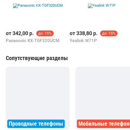
от
342,00
р.
от
338,80
р.
до -15%
до -15%
Panasonic KX-TGF320UCM
Yealink W71P
Сопутствующие разделы