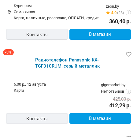
Радиотелефон Panasonic KX-TGF310RU
Курьером
zeon.by
Самовывоз
4.0
(28)
i
карта, наличные, рассрочка, ОПЛАТИ, кредит
360,40
р.
В магазин
Контакты
-3%
Радиотелефон Panasonic KX-
TGF310RUM, серый металлик
6,00 р.,
12 августа
gigamarket.by
карта
Нет отзывов
i
425,00
р.
412,29
р.
В магазин
Контакты