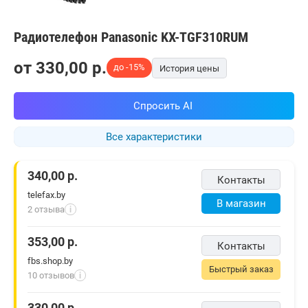
Радиотелефон Panasonic KX-TGF310RUM
от
330,00
p.
до -15%
История цены
Спросить AI
Все характеристики
340,00
р.
Контакты
telefax.by
В магазин
2 отзыва
i
353,00
р.
Контакты
fbs.shop.by
Быстрый заказ
10 отзывов
i
330,00
р.