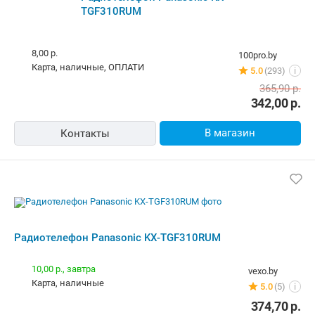
Радиотелефон Panasonic KX-
TGF310RUM
8,00 р.
100pro.by
карта, наличные, ОПЛАТИ
5.0
(293)
i
365,90
р.
342,00
р.
В магазин
Контакты
Радиотелефон Panasonic KX-
TGF310RUM
10,00 р.,
завтра
vexo.by
карта, наличные
5.0
(5)
i
374,70
р.