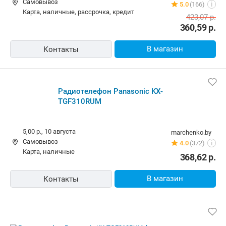
Бесплатная
newton.by
Самовывоз
5.0
(166)
i
карта, наличные, рассрочка, кредит
423,07
р.
360,59
р.
В магазин
Контакты
Радиотелефон Panasonic KX-
TGF310RUM
5,00 р.,
10 августа
marchenko.by
Самовывоз
4.0
(372)
i
карта, наличные
368,62
р.
В магазин
Контакты