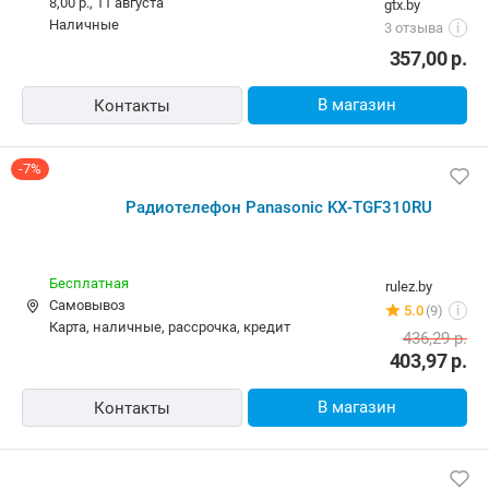
8,00 р.,
11 августа
gtx.by
наличные
3 отзыва
i
357,00
р.
В магазин
Контакты
-7%
Радиотелефон Panasonic KX-TGF310RU
Бесплатная
rulez.by
Самовывоз
5.0
(9)
i
карта, наличные, рассрочка, кредит
436,29
р.
403,97
р.
В магазин
Контакты