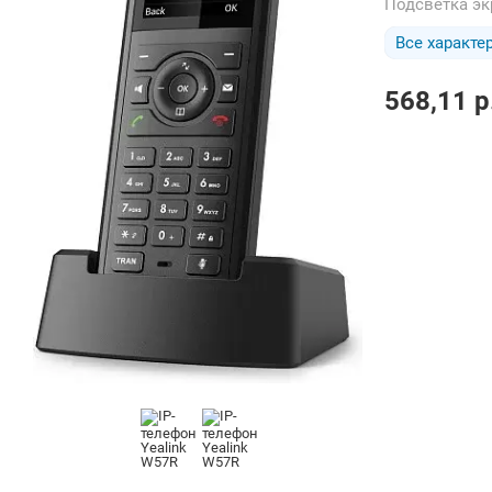
Подсветка э
Все характе
568,11
p