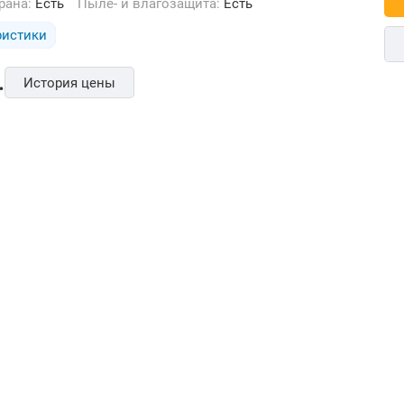
крана:
Есть
Пыле- и влагозащита:
Есть
ристики
.
История цены