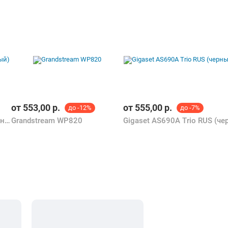
от
553,00
р.
от
555,00
р.
до -12%
до -7%
Gigaset AS690A Ip Base (черный)
Grandstream WP820