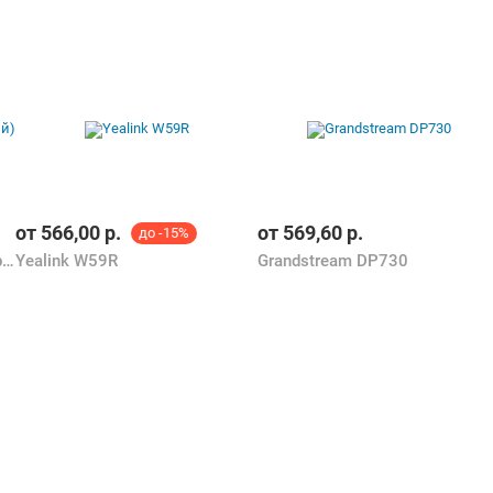
от
566,00
р.
от
569,60
р.
до -15%
Gigaset AS690A Trio RUS (черный)
Yealink W59R
Grandstream DP730