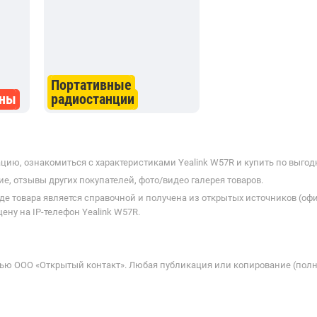
Портативные
оны
радиостанции
ию, ознакомиться с характеристиками Yealink W57R и купить по выгодн
е, отзывы других покупателей, фото/видео галерея товаров.
де товара является справочной и получена из открытых источников (оф
ну на IP-телефон Yealink W57R.
ью ООО «Открытый контакт». Любая публикация или копирование (полн