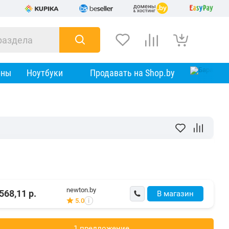
оны
Ноутбуки
Продавать на Shop.by
newton.by
568,11
р.
В магазин
5.0
i
1 предложениe