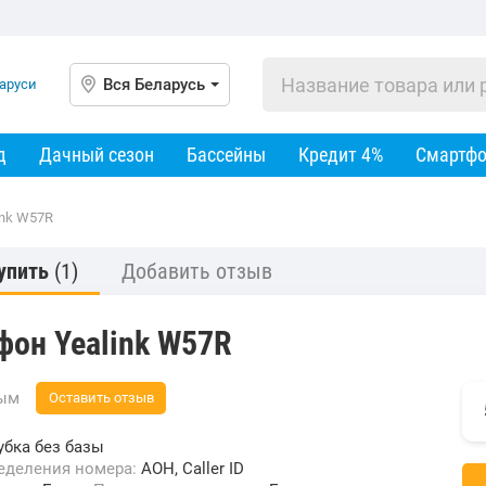
Вся Беларусь
д
Дачный сезон
Бассейны
Кредит 4%
Смартф
ink W57R
упить
(1)
Добавить отзыв
фон Yealink W57R
вым
Оставить отзыв
убка без базы
ределения номера:
АОН, Caller ID