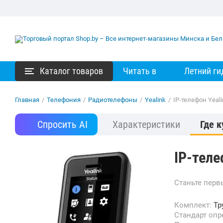
Каталог товаров
Читать в
Летний ги
Главная
/
Телефония
/
Радиотелефоны
/
Yealink
/
IP-телефон Yeal
Спросить AI
Характеристики
Где к
IP-теле
Станьте пер
Комплект:
Тр
Стандарт оп