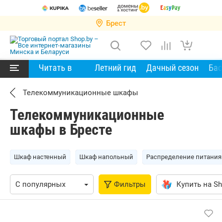
Брест
Читать в
Летний гид
Дачный сезон
Ба
Телекоммуникационные шкафы
Телекоммуникационные
шкафы в Бресте
Шкаф настенный
Шкаф напольный
Распределение питания
Фильтры
Купить на Sh