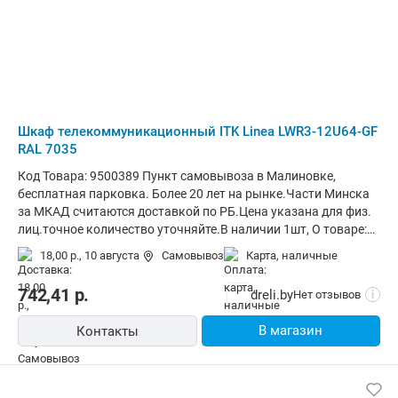
Шкаф телекоммуникационный ITK Linea LWR3-12U64-GF
RAL 7035
Код Товара: 9500389 Пункт самовывоза в Малиновке,
бесплатная парковка. Более 20 лет на рынке.Части Минска
за МКАД считаются доставкой по РБ.Цена указана для физ.
лиц.точное количество уточняйте.В наличии 1шт, О товаре:
установка внутри помещения, монтаж навесной, материал
18,00 р.,
10 августа
Самовывоз
карта, наличные
щита (ящика): сталь, 12 модулей, степень защиты IP20,
ВхШхГ: 63.5x60x35 см
742,41
р.
dreli.by
Нет отзывов
i
В магазин
Контакты