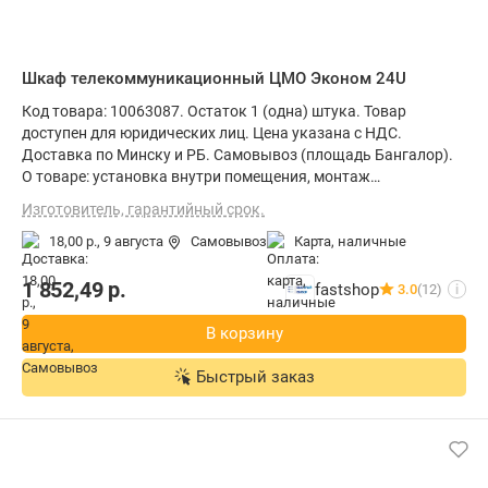
Шкаф телекоммуникационный ЦМО Эконом 24U
Код товара: 10063087. Остаток 1 (одна) штука. Товар
доступен для юридических лиц. Цена указана с НДС.
Доставка по Минску и РБ. Самовывоз (площадь Бангалор).
О товаре: установка внутри помещения, монтаж
стационарный, степень защиты IP20, ВхШхГ: 118.7x60x60 см
Изготовитель, гарантийный срок.
18,00 р.,
9 августа
Самовывоз
карта, наличные
1 852,49
р.
fastshop
3.0
(12)
i
В корзину
Быстрый заказ