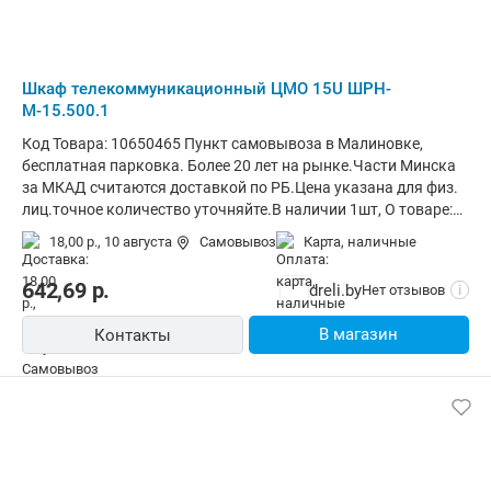
Шкаф телекоммуникационный ЦМО 15U ШРН-
М-15.500.1
Код Товара: 10650465 Пункт самовывоза в Малиновке,
бесплатная парковка. Более 20 лет на рынке.Части Минска
за МКАД считаются доставкой по РБ.Цена указана для физ.
лиц.точное количество уточняйте.В наличии 1шт, О товаре:
установка внутри помещения, материал щита (ящика):
18,00 р.,
10 августа
Самовывоз
карта, наличные
металл, ВхШхГ: 74.5x60x53 см
642,69
р.
dreli.by
Нет отзывов
i
В магазин
Контакты