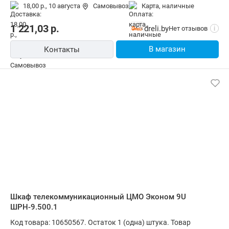
установка вне помещения, материал щита (ящика): металл,
18,00 р.,
10 августа
Самовывоз
карта, наличные
ВхШхГ: 45x62x33 см
1 221,03
р.
dreli.by
Нет отзывов
i
В магазин
Контакты
Шкаф телекоммуникационный ЦМО Эконом 9U
ШРН-9.500.1
Код товара: 10650567. Остаток 1 (одна) штука. Товар