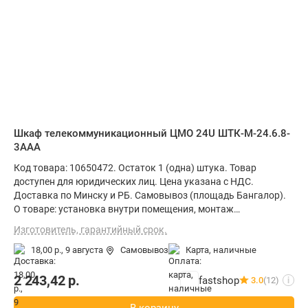
Шкаф телекоммуникационный ЦМО 24U ШТК-М-24.6.8-
3ААА
Код товара: 10650472. Остаток 1 (одна) штука. Товар
доступен для юридических лиц. Цена указана с НДС.
Доставка по Минску и РБ. Самовывоз (площадь Бангалор).
О товаре: установка внутри помещения, монтаж
стационарный, материал щита (ящика): металл, степень
Изготовитель, гарантийный срок.
защиты IP20, ВхШхГ: 124.5x60x80 см
18,00 р.,
9 августа
Самовывоз
карта, наличные
2 243,42
р.
fastshop
3.0
(12)
i