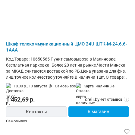
Шкаф телекоммуникационный ЦМО 24U ШТК-М-24.6.6-
1ААА
Код Товара: 10650565 Пункт самовывоза в Малиновке,
бесплатная парковка. Более 20 лет на рынке.Части Минска
за МКАД считаются доставкой по РБ.Цена указана для физ.
лиц.точное количество уточняйте.В наличии 1шт, О товаре:
установка внутри помещения, монтаж стационарный,
18,00 р.,
10 августа
Самовывоз
карта, наличные
материал щита (ящика): металл, степень защиты IP20,
ВхШхГ: 124.5x60x60 см
1 452,69
р.
dreli.by
Нет отзывов
i
В магазин
Контакты