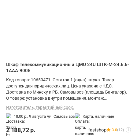
Шкаф телекоммуникационный ЦМО 24U ШТК-М-24.6.6-
1ААА-9005
Код товара: 10650471. Остаток 1 (одна) штука. Товар
доступен для юридических лиц. Цена указана с НДС.
Доставка по Минску и РБ. Самовывоз (площадь Бангалор).
О товаре: установка внутри помещения, монтаж
стационарный, материал щита (ящика): металл, степень
Изготовитель, гарантийный срок.
защиты IP20, ВхШхГ: 124.5x60x60 см
18,00 р.,
9 августа
Самовывоз
карта, наличные
2 188,72
р.
fastshop
3.0
(12)
i