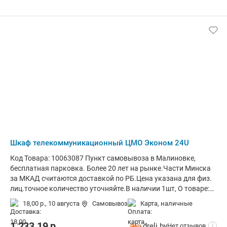
Шкаф телекоммуникационный ЦМО Эконом 24U
Код Товара: 10063087 Пункт самовывоза в Малиновке,
бесплатная парковка. Более 20 лет на рынке.Части Минска
за МКАД считаются доставкой по РБ.Цена указана для физ.
лиц.точное количество уточняйте.В наличии 1шт, О товаре:
установка внутри помещения, монтаж стационарный,
18,00 р.,
10 августа
Самовывоз
карта, наличные
степень защиты IP20, ВхШхГ: 118.7x60x60 см
1 233,19
р.
dreli.by
Нет отзывов
i