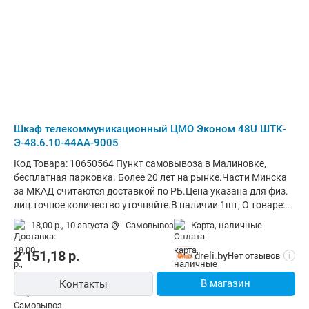
Шкаф телекоммуникационный ЦМО Эконом 48U ШТК-
Э-48.6.10-44АА-9005
Код Товара: 10650564 Пункт самовывоза в Малиновке,
бесплатная парковка. Более 20 лет на рынке.Части Минска
за МКАД считаются доставкой по РБ.Цена указана для физ.
лиц.точное количество уточняйте.В наличии 1шт, О товаре:
установка внутри помещения, монтаж стационарный,
18,00 р.,
10 августа
Самовывоз
карта, наличные
материал щита (ящика): металл, степень защиты IP20,
ВхШхГ: 225.4x60x100 см
2 151,18
р.
dreli.by
Нет отзывов
i
В магазин
Контакты