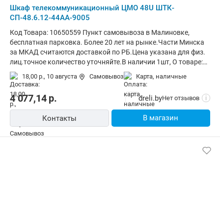
Шкаф телекоммуникационный ЦМО 48U ШТК-
СП-48.6.12-44АА-9005
Код Товара: 10650559 Пункт самовывоза в Малиновке,
бесплатная парковка. Более 20 лет на рынке.Части Минска
за МКАД считаются доставкой по РБ.Цена указана для физ.
лиц.точное количество уточняйте.В наличии 1шт, О товаре:
установка внутри помещения, монтаж стационарный,
18,00 р.,
10 августа
Самовывоз
карта, наличные
материал щита (ящика): металл, степень защиты IP20,
ВхШхГ: 221.5x60x119 см
4 077,14
р.
dreli.by
Нет отзывов
i
В магазин
Контакты