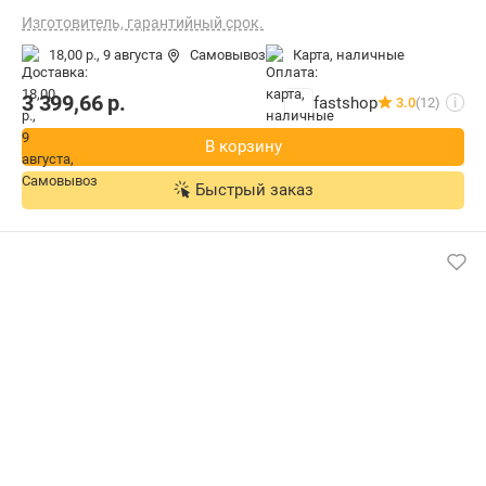
стационарный, материал щита (ящика): металл, степень
Изготовитель, гарантийный срок.
защиты IP20, ВхШхГ: 225.4x60x100 см
18,00 р.,
9 августа
Самовывоз
карта, наличные
3 399,66
р.
fastshop
3.0
(12)
i
В корзину
Быстрый заказ