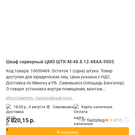
Шкаф серверный ЦМО ШТК-М-48.8.12-48АА-9005
Код товара: 10650469. Остаток 1 (одна) штука. Товар
доступен для юридических лиц. Цена указана с НДС.
Доставка по Минску и РБ. Самовывоз (площадь Бангалор).
О товаре: установка внутри помещения, монтаж
стационарный, материал щита (ящика): металл, степень
Изготовитель, гарантийный срок.
защиты IP20, ВхШхГ: 231.5x80x125 см
18,00 р.,
9 августа
Самовывоз
карта, наличные
5 820,15
р.
fastshop
3.0
(12)
i
В корзину