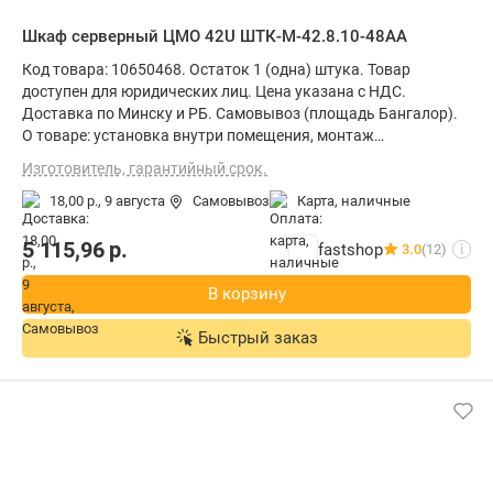
Шкаф серверный ЦМО 42U ШТК-М-42.8.10-48АА
Код товара: 10650468. Остаток 1 (одна) штука. Товар
доступен для юридических лиц. Цена указана с НДС.
Доставка по Минску и РБ. Самовывоз (площадь Бангалор).
О товаре: установка внутри помещения, монтаж
стационарный, материал щита (ящика): металл, степень
Изготовитель, гарантийный срок.
защиты IP20, ВхШхГ: 202x80x105 см
18,00 р.,
9 августа
Самовывоз
карта, наличные
5 115,96
р.
fastshop
3.0
(12)
i
В корзину
Быстрый заказ