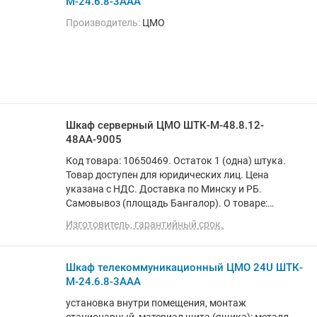
М-24.6.8-3ААА
Производитель:
ЦМО
Шкаф серверный ЦМО ШТК-М-48.8.12-
48АА-9005
Код товара: 10650469. Остаток 1 (одна) штука.
Товар доступен для юридических лиц. Цена
указана с НДС. Доставка по Минску и РБ.
Самовывоз (площадь Бангалор). О товаре:
установка внутри помещения, монтаж
Изготовитель, гарантийный срок.
стационарный, материал щита (ящика): металл,
степень защиты IP20, ВхШхГ: 231.5x80x125 см
Шкаф телекоммуникационный ЦМО 24U ШТК-
М-24.6.8-3ААА
установка внутри помещения, монтаж