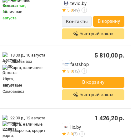
наличные
tevio.by
5.0
(49)
i
В корзину
Контакты
Быстрый заказ
5 810,00
р.
18,00 р.,
10 августа
Самовывоз
fastshop
карта, наличные
3.0
(12)
i
В корзину
Быстрый заказ
1 426,20
р.
22,00 р.,
12 августа
карта, наличные,
lix.by
рассрочка, кредит
3.0
(7)
i