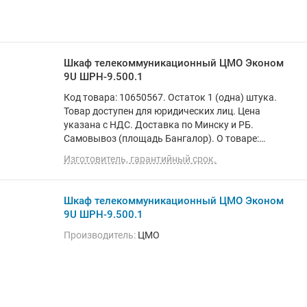
Шкаф телекоммуникационный ЦМО Эконом
9U ШРН-9.500.1
Код товара: 10650567. Остаток 1 (одна) штука.
Товар доступен для юридических лиц. Цена
указана с НДС. Доставка по Минску и РБ.
Самовывоз (площадь Бангалор). О товаре:
установка внутри помещения, материал щита
Изготовитель, гарантийный срок.
(ящика): металл, ВхШхГ: 47.6x60x52 см
Шкаф телекоммуникационный ЦМО Эконом
9U ШРН-9.500.1
Производитель:
ЦМО