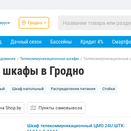
Гродно
д
Дачный сезон
Бассейны
Кредит 4%
Смартф
удование
/
Телекоммуникационные шкафы
/
Телекоммуникационные ш
 шкафы в Гродно
ный
Шкаф напольный
Распределение питания
Стойки
на Shop.by
Пункты самовывоза
Шкаф телекоммуникационный ЦМО 24U ШТК-