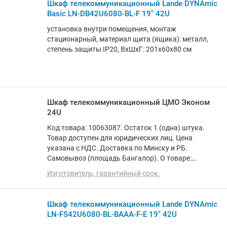
Шкаф телекоммуникационный Lande DYNAmic
Basic LN-DB42U6080-BL-F 19" 42U
установка внутри помещения, монтаж
стационарный, материал щита (ящика): металл,
степень защиты IP20, ВхШхГ: 201x60x80 см
Шкаф телекоммуникационный ЦМО Эконом
24U
Код товара: 10063087. Остаток 1 (одна) штука.
Товар доступен для юридических лиц. Цена
указана с НДС. Доставка по Минску и РБ.
Самовывоз (площадь Бангалор). О товаре:
установка внутри помещения, монтаж
Изготовитель, гарантийный срок.
стационарный, степень защиты IP20, ВхШхГ:
118.7x60x60 см
Шкаф телекоммуникационный Lande DYNAmic
LN-FS42U6080-BL-BAAA-F-E 19" 42U