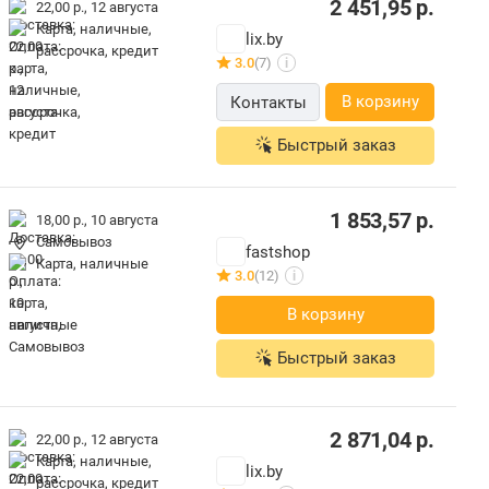
2 451,95
р.
22,00 р.,
12 августа
карта, наличные,
lix.by
рассрочка, кредит
3.0
(7)
i
В корзину
Контакты
Быстрый заказ
1 853,57
р.
18,00 р.,
10 августа
Самовывоз
fastshop
карта, наличные
3.0
(12)
i
В корзину
Быстрый заказ
2 871,04
р.
22,00 р.,
12 августа
карта, наличные,
lix.by
рассрочка, кредит