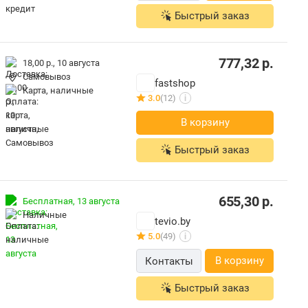
Быстрый заказ
777,32
р.
18,00 р.,
10 августа
Самовывоз
fastshop
карта, наличные
3.0
(12)
i
В корзину
Быстрый заказ
655,30
р.
Бесплатная,
13 августа
наличные
tevio.by
5.0
(49)
i
В корзину
Контакты
Быстрый заказ