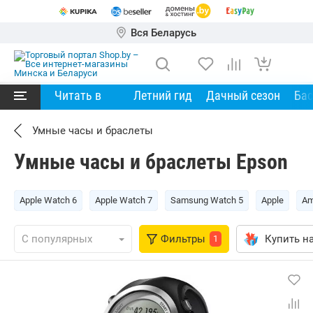
Вся Беларусь
Читать в
Летний гид
Дачный сезон
Ба
Умные часы и браслеты
Умные часы и браслеты Epson
Apple Watch 6
Apple Watch 7
Samsung Watch 5
Apple
Am
Фильтры
Купить на
1