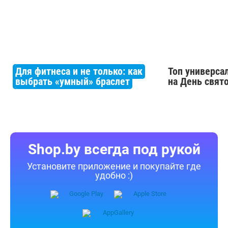
Для фитнеса и не только: как
Топ универса
выбрать «умный» браслет
на День свят
Shop.by всегда под рукой
Установите приложение и покупайте где
удобно :)