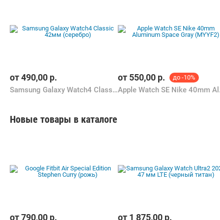
от
490,00
р.
от
550,00
р.
до -10%
Samsung Galaxy Watch4 Classic 42мм (серебро)
Apple Wat
Новые товары в каталоге
от
790,00
р.
от
1 875,00
р.