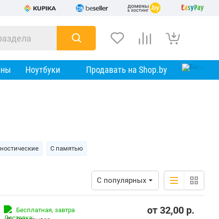
оны
Ноутбуки
Продавать на Shop.by
ностические
С памятью
С популярных
от
32,00
p.
Бесплатная,
завтра