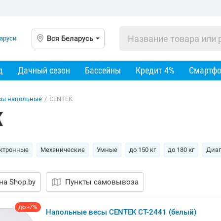
Вся Беларусь
д
Дачный сезон
Бассейны
Кредит 4%
Смартф
сы напольные
/
CENTEK
K
ктронные
Механические
Умные
до 150 кг
до 180 кг
Диаг
на Shop.by
Пункты самовывоза
до -7%
Напольные весы CENTEK CT-2441 (белый)