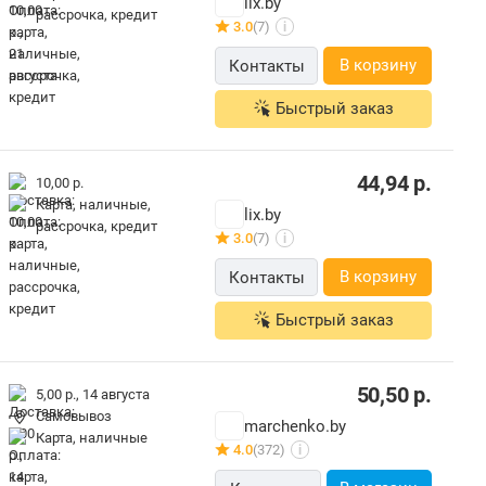
lix.by
рассрочка, кредит
3.0
(7)
i
В корзину
Контакты
Быстрый заказ
44,94
р.
10,00 р.
карта, наличные,
lix.by
рассрочка, кредит
3.0
(7)
i
В корзину
Контакты
Быстрый заказ
50,50
р.
5,00 р.,
14 августа
Самовывоз
marchenko.by
карта, наличные
4.0
(372)
i