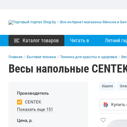
Каталог товаров
Читать в
Летний ги
Главная
/
Бытовая техника
/
Техника для красоты и здоровья
/
Ве
Весы напольные CENTE
Xiaomi
Эле
Производитель
CENTEK
Купить 
Показать еще 151
Цена, р.