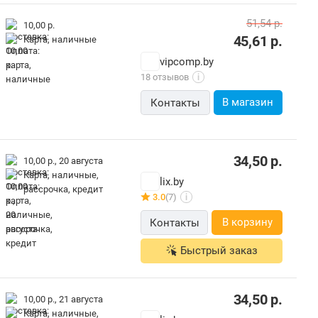
51,54
р.
10,00 р.
45,61
р.
карта, наличные
vipcomp.by
18 отзывов
i
В магазин
Контакты
34,50
р.
10,00 р.,
20 августа
карта, наличные,
lix.by
рассрочка, кредит
3.0
(7)
i
В корзину
Контакты
Быстрый заказ
34,50
р.
10,00 р.,
21 августа
карта, наличные,