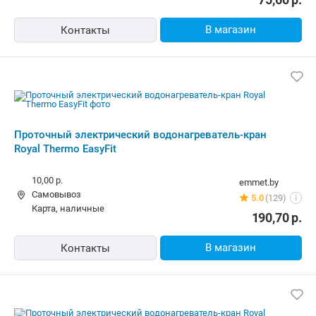
10,00 р.
rulez.by
Самовывоз
5.0
(9)
i
карта, наличные, рассрочка, кредит
89,58
р.
В магазин
Контакты
Водонагреватель Royal Thermo EasyFit
6,00 р.
correct.shop.by
карта, наличные, рассрочка
130 отзывов
i
70,00
р.
В магазин
Контакты
Проточный электрический