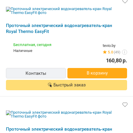
водонагреватель-кран Royal Thermo
EasyFit
Бесплатная,
завтра
maxisale.by
наличные
Нет отзывов
i
190,75
р.
В корзину
Контакты
Быстрый заказ
-10%
Кран-водонагреватель Royal Thermo
EasyFit
Бесплатная,
11 августа
novatex.by
карта, наличные
3 отзыва
i
84,00
р.
75,60
р.