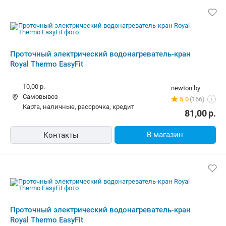
от
71,00
р.
от
66,00
р.
до -10%
до -13%
Atlanta ATH-7445
Atlanta ATH-7438
Сопутствующие разделы
Запчасти и аксессуары
Стабилизаторы