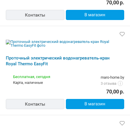
Проточный электрический
водонагреватель-кран Royal Thermo
EasyFit
10,00 р.,
завтра
alldevice.by
карта, наличные, рассрочка, кредит
5.0
(15)
i
102,90
р.
В магазин
Контакты
Проточный электрический
водонагреватель-кран Royal Thermo
EasyFit
10,00 р.,
сегодня
amd.by
Самовывоз
4.0
(2087)
i
карта, наличные, ОПЛАТИ, кредит