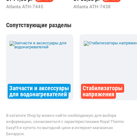
Компания
Продавцу
© 1999–
2026
,
ООО «Открытый Контакт»
УНП 100008738
Настройка cookie