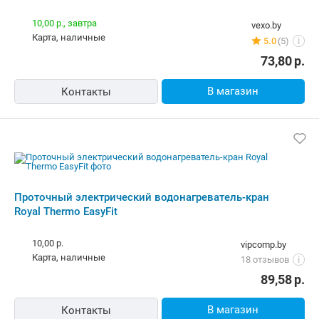
для водонагревателей
напряжения
В каталоге Shop.by можно найти необходимую для выбора
информацию, ознакомиться с характеристиками Royal Thermo
EasyFit и купить по выгодной цене в интернет-магазинах
Беларуси.
К Вашим услугам удобный подбор товаров по параметрам,
сравнение, отзывы других покупателей, фото/видео галерея
товаров.
Информация о характеристиках, комплекте поставки и внешнем
виде товара является справочной и получена из открытых
источников (официальные сайты и каталоги производителей).
Перед покупкой уточняйте у продавца интересующие
Вас параметры и актуальную цену на Водонагреватель Royal
Thermo EasyFit.
Телефоны продавца можно узнать, нажав на кнопку «Контакты».
Если Вы заметили ошибку, сообщите нам об этом.
Все опубликованные на Shop.by материалы являются
собственностью ООО «Открытый контакт». Любая публикация
или копирование (полное или частичное) без предварительного