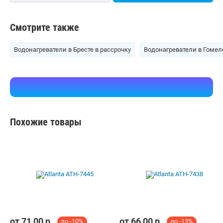
согласия запрещены.
Приятных покупок!
Shop.by всегда под рукой
Установите приложение и покупайте где
удобно :)
Статьи
Покупателю