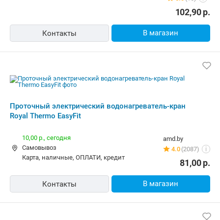
15,00 р.
delomastera.by
Самовывоз
5.0
(545)
i
карта, наличные
69,80
р.
В магазин
Контакты
Проточный электрический
водонагреватель-кран Royal Thermo
EasyFit
Бесплатная
grandos.by
Самовывоз
8 отзывов
i
наличные
95,80
р.
В магазин
Контакты