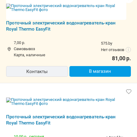
81,00
р.
В магазин
Контакты
Проточный электрический
водонагреватель-кран Royal Thermo
EasyFit
10,00 р.,
сегодня
e-trend.by
наличные
5.0
(68)
i
88,99
р.
В корзину
Контакты
Быстрый заказ
Проточный электрический
водонагреватель-кран Royal Thermo