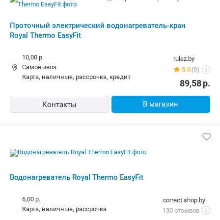
водонагреватель-кран Royal Thermo
EasyFit
Бесплатная,
сегодня
maro-home.by
карта, наличные
3 отзыва
i
70,00
р.
В магазин
Контакты
Водонагреватель Royal Thermo EasyFit
5,00 р.,
11 августа
multimart.by
Самовывоз
138 отзывов
i
карта, наличные, рассрочка, ОПЛАТИ,
75,00
р.
кредит
В магазин
Контакты