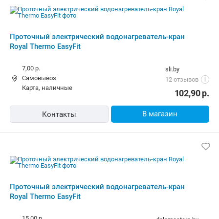
Проточный электрический
водонагреватель-кран Royal Thermo
EasyFit
5,00 р.,
сегодня
marchenko.by
Самовывоз
4.0
(372)
i
карта, наличные
79,93
р.
В магазин
Контакты
Проточный электрический
водонагреватель-кран Royal Thermo
EasyFit
Курьером
zeon.by
Самовывоз
4.0
(28)
i
карта, наличные, рассрочка, ОПЛАТИ, кредит
81,00
р.
В магазин
Контакты