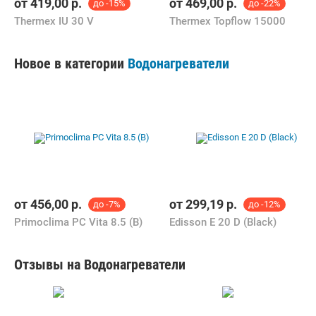
от
419,00
р.
от
469,00
р.
до -15%
до -22%
Thermex IU 30 V
Thermex Topflow 15000
Новое в категории
Водонагреватели
от
456,00
р.
от
299,19
р.
до -7%
до -12%
Primoclima PC Vita 8.5 (B)
Edisson E 20 D (Black)
Отзывы на Водонагреватели