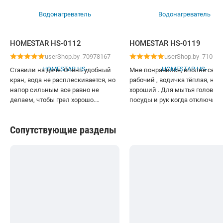
HOMESTAR HS-0112
HOMESTAR HS-0119
userShop.by_70978167
userShop.by_71002
Ставили на даче. Очень удобный
Мне понравился, вполне себе
кран, вода не расплескивается, но
рабочий , водичка тёплая, нап
напор сильным все равно не
хороший . Для мытья головы ,
делаем, чтобы грел хорошо.
посуды и рук когда отключаю
Экономичный и компактный. Воду
горячую воду вполне нормаль
нагревает быстро. Очень выручает.
Все же лучше чем в тазике грет
Сопутствующие разделы
Для мелких нужд перестали воду
нас частые проблемы с горяч
подогревать, крана за глаза
водой , поэтому теперь он нас
хватает.
выручает.