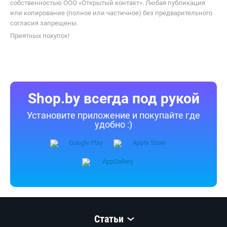
собственностью ООО «Открытый контакт». Любая публикация
или копирование (полное или частичное) без предварительного
согласия запрещены.
Приятных покупок!
Shop.by всегда под рукой
Установите приложение и покупайте где
удобно :)
Статьи