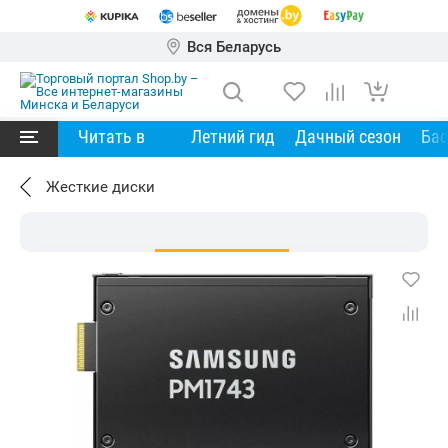
Вся Беларусь
Читать в
Летний гид
Дачный сезон
Ба
Жесткие диски