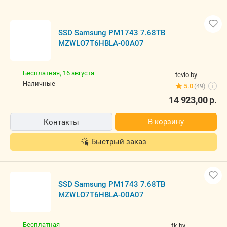
SSD Samsung PM1743 7.68TB
MZWLO7T6HBLA-00A07
Бесплатная,
16 августа
tevio.by
наличные
5.0
(49)
i
14 923,00
р.
В корзину
Контакты
Быстрый заказ
SSD Samsung PM1743 7.68TB
MZWLO7T6HBLA-00A07
Бесплатная
fk.by