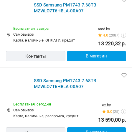
SSD Samsung PM1743 7.68TB
MZWLO7T6HBLA-00A07
Бесплатная,
завтра
amd.by
Самовывоз
4.0
(2087)
i
карта, наличные, ОПЛАТИ, кредит
13 220,32
р.
В магазин
Контакты
SSD Samsung PM1743 7.68TB
MZWLO7T6HBLA-00A07
Бесплатная,
сегодня
e2.by
Самовывоз
5.0
(25)
i
карта, наличные, рассрочка, кредит
13 590,00
р.