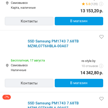
Самовывоз
5.0
(129)
i
карта, наличные
13 153,20
р.
В магазин
Контакты
SSD Samsung PM1743 7.68TB
MZWLO7T6HBLA-00A07
Бесплатная,
17 августа
re-style.by
Самовывоз
10 отзывов
i
наличные
14 342,80
р.
В магазин
Контакты
-7%
SSD Samsung PM1743 7.68TB
MZWLO7T6HBLA-00A07