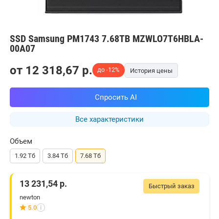
SSD Samsung PM1743 7.68TB MZWLO7T6HBLA-
00A07
от
12 318,67
p.
до -12%
История цены
Спросить AI
Все характеристики
Объем
1.92 Тб
3.84 Тб
7.68 Тб
13 231,54
р.
Быстрый заказ
newton
5.0
i