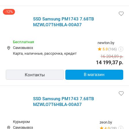
-12%
SSD Samsung PM1743 7.68TB
MZWLO7T6HBLA-00A07
Бесплатная
newton.by
Самовывоз
5.0
(166)
i
карта, наличные, рассрочка, кредит
16 204,89
р.
14 199,37
р.
В магазин
Контакты
SSD Samsung PM1743 7.68TB
MZWLO7T6HBLA-00A07
Курьером
zeon.by
Самовывоз
4.0
(28)
i