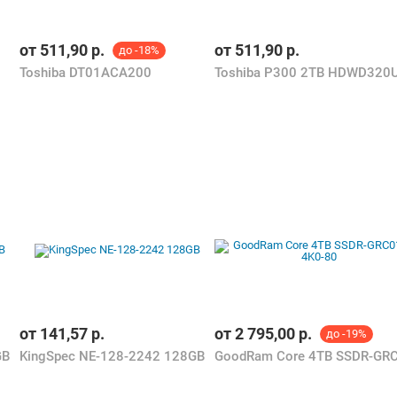
от
511,90
р.
от
511,90
р.
до -18%
Toshiba DT01ACA200
от
141,57
р.
от
2 795,00
р.
до -19%
GB
KingSpec NE-128-2242 128GB