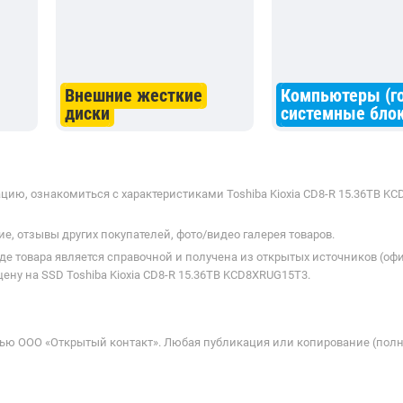
Внешние жесткие
Компьютеры (г
диски
системные блок
ию, ознакомиться с характеристиками Toshiba Kioxia CD8-R 15.36TB KC
е, отзывы других покупателей, фото/видео галерея товаров.
де товара является справочной и получена из открытых источников (оф
ну на SSD Toshiba Kioxia CD8-R 15.36TB KCD8XRUG15T3.
ью ООО «Открытый контакт». Любая публикация или копирование (полн