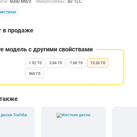
писи:
6000 Мб/с
Микросхемы:
3D TLC
ристики
т в продаже
е модель с другими свойствами
1.92 Тб
3.84 Тб
7.68 Тб
15.36 Тб
960 Гб
 также