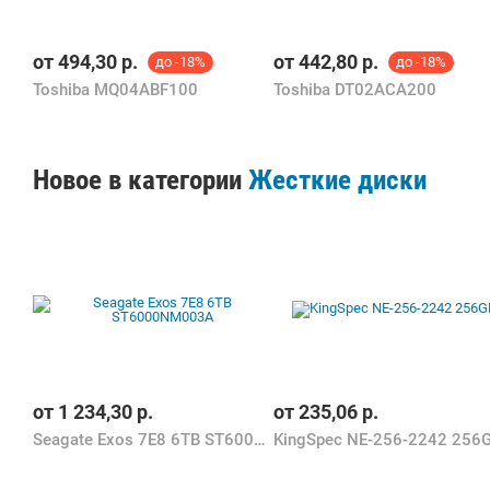
от
494,30
р.
от
442,80
р.
до -18%
до -18%
Toshiba MQ04ABF100
Toshiba DT02ACA200
Новое в категории
Жесткие диски
от
1 234,30
р.
от
235,06
р.
Seagate Exos 7E8 6TB ST6000NM003A
KingSpec NE-256-2242 256