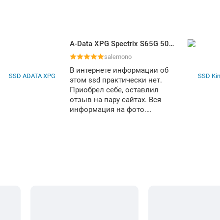
A-Data XPG Spectrix S65G 500GB SSPECTRIXS65G-500G-CI
salemono
В интернете информации об
этом ssd практически нет.
Приобрел себе, оставлил
отзыв на пару сайтах. Вся
информация на фото.
Работает, макс. температура
при переносе ОС 57 градусов.
На сколько хватит, покажет
время. Гарантия 3 года.