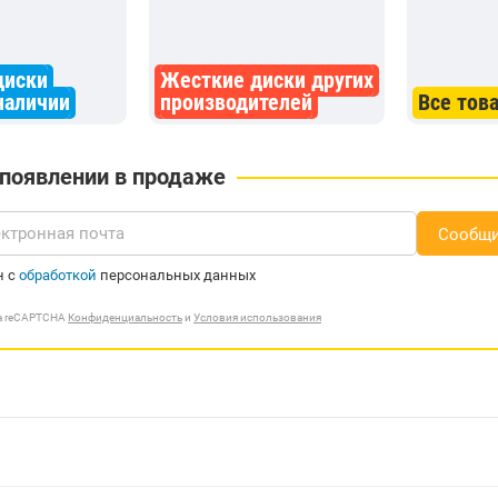
диски
Жесткие диски других
 наличии
производителей
Все тов
 появлении в продаже
Сообщи
н с
обработкой
персональных данных
ма reCAPTCHA
Конфиденциальность
и
Условия использования