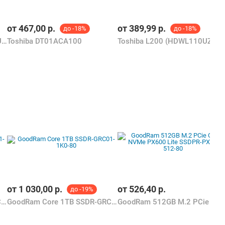
от
467,00
р.
от
389,99
р.
до -18%
до -18%
Toshiba P300 2TB HDWD320UZSVA
Toshiba DT01ACA100
Toshiba L200 (HDWL1
от
1 030,00
р.
от
526,40
р.
до -19%
GoodRam Core 4TB SSDR-GRC01-4K0-80
GoodRam Core 1TB SSDR-GRC01-1K0-80
GoodRam 512GB M.2 PCie Gen4 NVMe PX600 Lite SSDPR-PX600L-