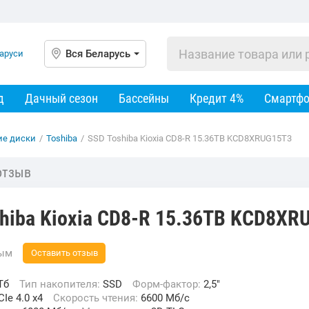
Вся Беларусь
д
Дачный сезон
Бассейны
Кредит 4%
Смартф
ие диски
/
Toshiba
/
SSD Toshiba Kioxia CD8-R 15.36TB KCD8XRUG15T3
отзыв
hiba Kioxia CD8-R 15.36TB KCD8XR
вым
Оставить отзыв
Тб
Тип накопителя:
SSD
Форм-фактор:
2,5"
CIe 4.0 x4
Скорость чтения:
6600 Мб/с