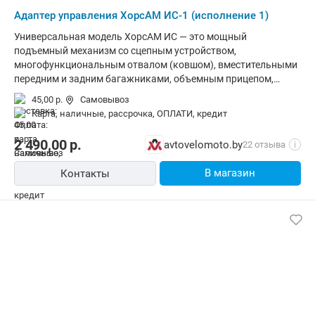
Адаптер управления ХорсАМ ИС-1 (исполнение 1)
Универсальная модель ХорсАМ ИС — это мощный
подъемный механизм со сцепным устройством,
многофункциональным отвалом (ковшом), вместительными
передним и задним багажниками, объемным прицепом,
культиватором, прочным рабочим плугом и окучником.
45,00 р.
Самовывоз
Такое устройство отлично подходит для напряженных
карта, наличные, рассрочка, ОПЛАТИ, кредит
хозяйственных работ и прекрасно справляется с
бездорожьем.
2 490,00
р.
avtovelomoto.by
22 отзыва
i
В магазин
Контакты