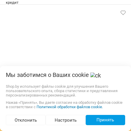
Мы заботимся о Ваших cookie
Адаптер АМПК-1 для мотоблока УГРА с колесами
4.00х10
Shop.by использует файлы cookie для улучшения Вашего
пользовательского опыта, сбора статистики и представления
Дорожный просвет: 150 мм. Грузоподъемность: 500 кг.
персонализированных рекомендаций.
Габаритные размеры: 1480х1160х780 мм. Вес: 80 кг.
Нажав «Принять», Вы даете согласие на обработку файлов cookie
в соответствии с
45,00 р.
Самовывоз
Политикой обработки файлов cookie.
карта, наличные, рассрочка, ОПЛАТИ, кредит
Принять
Отклонить
Настроить
2 270,00
р.
Подбор по параметрам (46)
avtovelomoto.by
22 отзыва
i