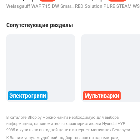
Weissgauff WAF 715 DW Smart Fry
RE
Сопутствующие разделы
Электрогрили
Мультиварки
В каталоге Shop.by можно найти необходимую для выбора
информацию, ознакомиться с характеристиками Hyundai HYF-
9085 и купить по выгодной цене в интернет-магазинах Беларуси.
К Вашим услугам удобный подбор товаров по параметрам,