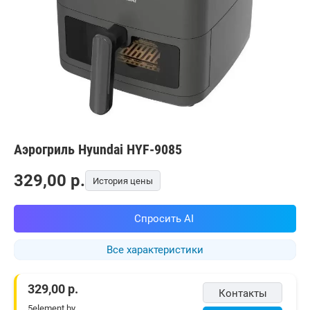
Аэрогриль Hyundai HYF-9085
329,00
p.
История цены
Спросить AI
Все характеристики
329,00
р.
Контакты
5element.by