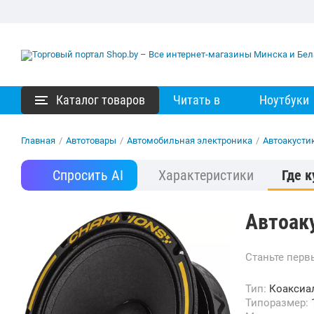
Каталог товаров
Читать в
Ноутбуки
Главная
/
Автотовары
/
Автомобильная электроника
/
Автоакусти
Спросить AI
Характеристики
Где к
Автоаку
Станьте пер
Тип:
Коаксиа
Типоразмер: