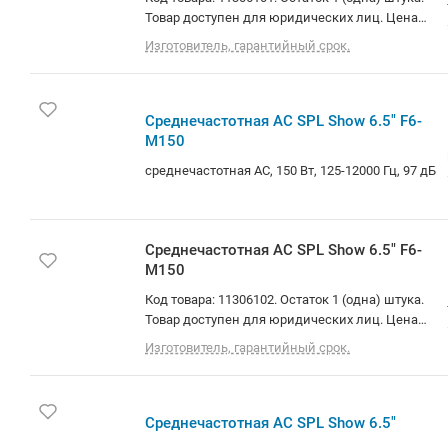
6.5" C6-
M300
Код товара:
11306101.
Остаток 1
Изготовитель,
(одна) штука.
гарантийный
срок.
Товар
доступен для
юридических
Среднеч
лиц. Цена
астотна
указана с
я АС
НДС.
SPL
Доставка по
Show
Минску и РБ.
среднеча
6.5" F6-
Самовывоз
стотная
M150
(площадь
АС, 150
Бангалор). О
Вт, 125-
товаре:
Среднечаст
12000 Гц,
среднечастот
отная АС
97 дБ
ная АС, 300
SPL Show
Вт, 100-11000
6.5" F6-
Гц, 98.9 дБ
M150
Код товара: