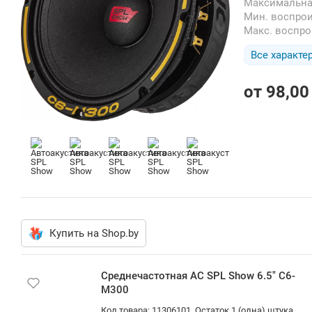
Максимальн
Мин. воспро
Макс. воспр
Все характе
от
98,00
Купить на Shop.by
Среднечаст
отная АС
SPL Show