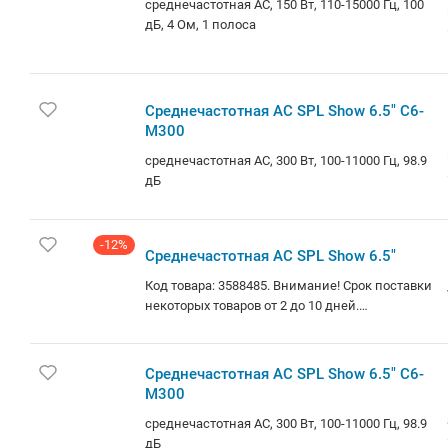
11306102.
Остаток 1
Изготовитель,
(одна) штука.
гарантийный
срок.
Товар
доступен для
юридических
Среднечастотн
лиц. Цена
ая АС SPL Show
указана с
6.5"
НДС.
Доставка по
среднечастотная
Минску и РБ.
АС, 150 Вт, 110-
Самовывоз
15000 Гц, 100 дБ, 4
(площадь
Ом, 1 полоса
Бангалор). О
Средне
товаре:
частотн
среднечастот
ая АС
ная АС, 150
SPL
Вт, 125-12000
Show
среднеча
Гц, 97 дБ
6.5" C6-
стотная
M300
АС, 300
Вт, 100-
Среднечастотн
11000 Гц,