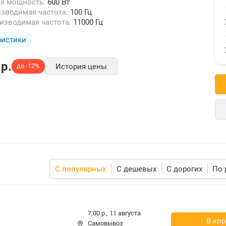
ая мощность:
600 Вт
изводимая частота:
100 Гц
оизводимая частота:
11000 Гц
ристики
p.
до -12%
История цены
С популярных
С дешевых
С дорогих
По 