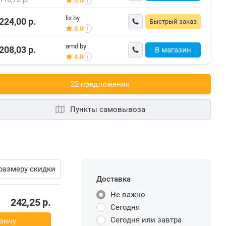
5.0
i
lix.by
224,00
р.
Быстрый заказ
3.0
i
amd.by
208,03
р.
В магазин
4.0
i
22 предложения
Пункты самовывоза
размеру скидки
Доставка
Не важно
Сегодня
242,25
р.
Сегодня или завтра