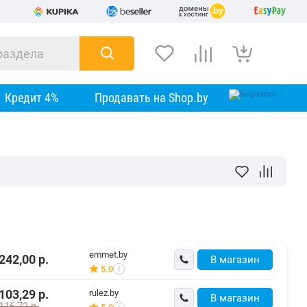
Кредит 4%
Продавать на Shop.by
emmet.by
242,00
р.
В магазин
5.0
i
103,29
р.
rulez.by
В магазин
116,72
р.