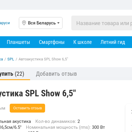
Вся Беларусь
Планшеты
Смартфоны
К школе
Летний гид
ка
/
SPL
/
Автоакустика SPL Show 6,5"
упить
(22)
Добавить отзыв
стика SPL Show 6,5"
вым
Оставить отзыв
льная акустика
Кол-во динамиков:
2
16,5см/6.5"
Номинальная мощность (rms):
300 Вт