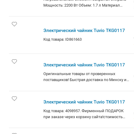
Мощность: 2200 Вт Объем: 1.7 л Материал
корпуса: пластик, стекло Особенность:
отключение при снятии с базы Подсветка:
есть
Электрический чайник Tuvio TKG0117
Код товара: ID861663
Электрический чайник Tuvio TKG0117
Оригинальные товары от проверенных
поставщиков! Быстрая доставка по Минску и
РБ.
Электрический чайник Tuvio TKG0117
Код товара: 4098957. Фирменный ПОДАРОК
при заказе через корзину сайта!стоимость
товара на сайте указана с учетом
скидки.информация о наличии и сроках