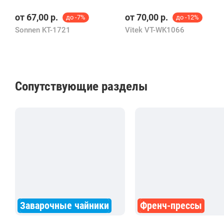
от
67,00
р.
от
70,00
р.
до -7%
до -12%
Sonnen KT-1721
Vitek VT-WK1066
Сопутствующие разделы
Заварочные чайники
Френч-прессы