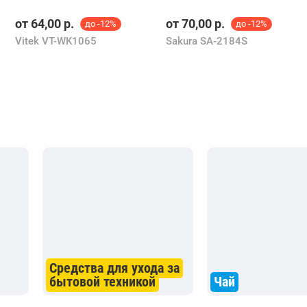
от
64,00
р.
от
70,00
р.
до -12%
до -12%
Vitek VT-WK1065
Sakura SA-2184S
Средства для ухода за
бытовой техникой
Чай