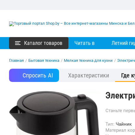
Каталог товаров
Читать в
Летний ги
Главная
/
Бытовая техника
/
Мелкая техника для кухни
/
Электрич
Спросить AI
Характеристики
Где к
Электр
Станьте пер
Тип:
Чайник
Материал ко