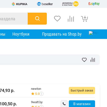
оны
Ноутбуки
Продавать на Shop.by
newton
74,93
р.
Быстрый заказ
5.0
i
9watt.by
100,50
р.
В магазин