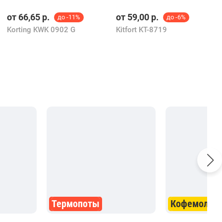
от
66,65
р.
от
59,00
р.
до -11%
до -6%
Korting KWK 0902 G
Kitfort KT-8719
Термопоты
Кофемолки