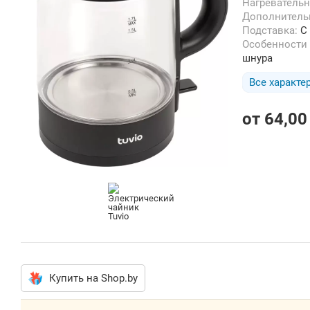
Нагреватель
Дополнител
Подставка:
С
Особенности
шнура
Все характе
от
64,00
Купить на Shop.by