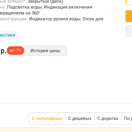
ный элемент:
Закрытый (диск)
ьно:
Подсветка воды, Индикация включения
 вращением на 360°
 конструкции:
Индикатор уровня воды, Отсек для
ристики
p.
до -7%
История цены
С популярных
С дешевых
С дорогих
По 