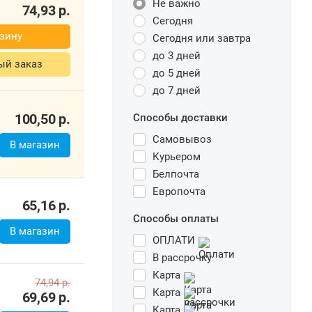
Не важно
74,93
р.
Сегодня
зину
Сегодня или завтра
до 3 дней
ый заказ
до 5 дней
до 7 дней
100,50
р.
Способы доставки
Самовывоз
В магазин
Курьером
Белпочта
Европочта
65,16
р.
Способы оплаты
В магазин
ОПЛАТИ
В рассрочку
Карта
74,94
р.
Карта
69,69
р.
Карта