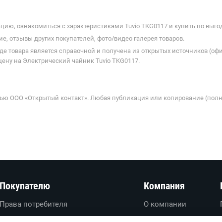
ию, ознакомиться с характеристиками Tuvio TKG0117 и купить по выго
е, отзывы других покупателей, фото/видео галерея товаров.
де товара является справочной и получена из открытых источников (оф
ену на Электрический чайник Tuvio TKG0117.
ью ООО «Открытый контакт». Любая публикация или копирование (полн
Покупателю
Компания
Права потребителя
О компании
Вопросы-ответы
О проекте