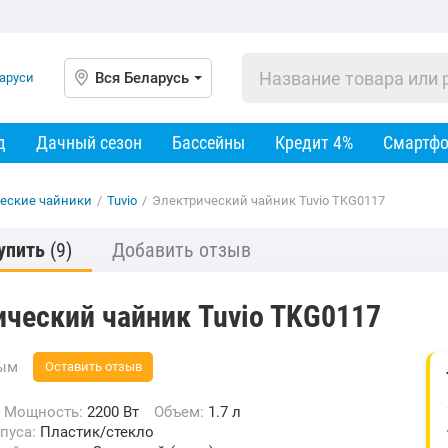
Вся Беларусь
д
Дачный сезон
Бассейны
Кредит 4%
Смартф
еские чайники
/
Tuvio
/
Электрический чайник Tuvio TKG0117
упить
(9)
Добавить отзыв
ический чайник Tuvio TKG0117
вым
Оставить отзыв
Мощность:
2200 Вт
Объем:
1.7 л
рпуса:
Пластик/стекло