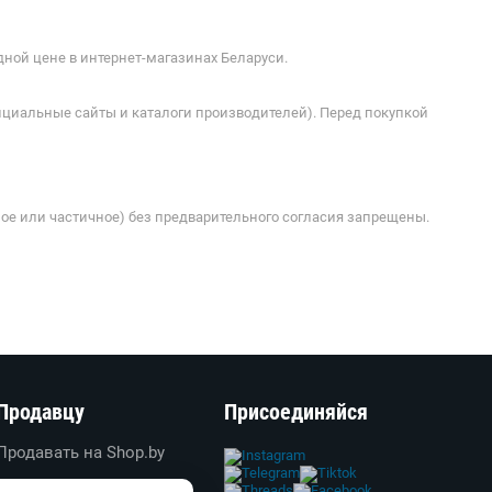
дной цене в интернет-магазинах Беларуси.
ициальные сайты и каталоги производителей). Перед покупкой
ое или частичное) без предварительного согласия запрещены.
Продавцу
Присоединяйся
Продавать на Shop.by
Создать свой магазин