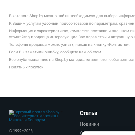
В каталоге Shop.by можно найти необходимую для выбора информац
К Вашим услугам удобный подбор товаров по параметрам, сравнени
Информация о характеристиках, комплекте поставки и внешнем ви
уточняйте у продавца интересующие Вас параметры и актуальную ц
Телефоны продавца можно узнать, нажав на кнопку «Контакты».
Если Вы заметили ошибку, сообщите нам об этом.
Все опубликованные на Shop.by материалы являются собственност
Приятных покупок!
Статьи
Новинки
© 1999–
2026
,
Обзоры